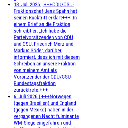
18. Juli 2026
|
+++CDU/CSU-
Fraktionschef Jens Spahn hat
seinen Rücktritt erklärt+++ .In
einem Brief an die Fraktion
schreibt er: „Ich habe die
Parteivorsitzenden von CDU
und CSU, Friedrich Merz und
Markus Söder, darüber
informiert, dass ich mit diesem
Schreiben an unsere Fraktion
von meinem Amt als
Vorsitzender der CDU/CSU-
Bundestagsfraktion
zurücktrete.+++
6. Juli 2026
|
+++Norwegen
(gegen Brasilien) und England
(gegen Mexiko) haben in der
vergangenen Nacht fulminante
WM-Siege eingefahren und