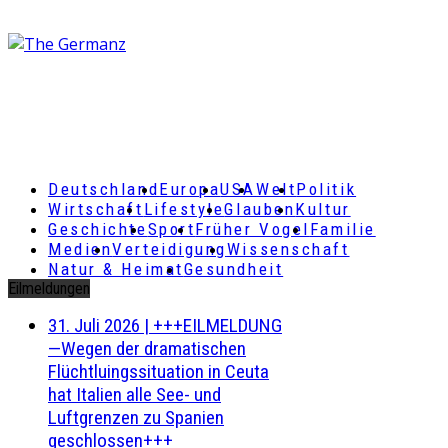
Deutschland
Europa
USA
Welt
Politik
Wirtschaft
Lifestyle
Glauben
Kultur
Geschichte
Sport
Früher Vogel
Familie
Medien
Verteidigung
Wissenschaft
Natur & Heimat
Gesundheit
Eilmeldungen
31. Juli 2026
|
+++EILMELDUNG
—Wegen der dramatischen
Flüchtluingssituation in Ceuta
hat Italien alle See- und
Luftgrenzen zu Spanien
geschlossen+++