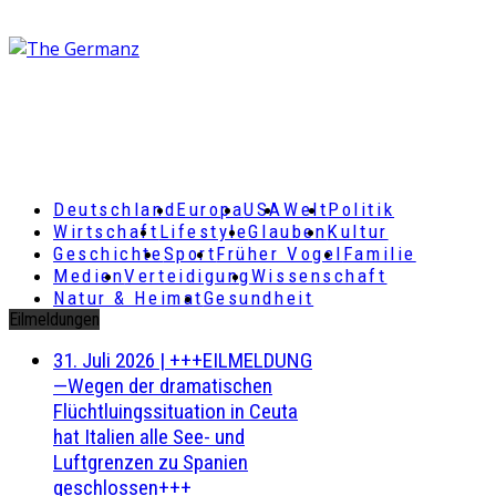
Deutschland
Europa
USA
Welt
Politik
Wirtschaft
Lifestyle
Glauben
Kultur
Geschichte
Sport
Früher Vogel
Familie
Medien
Verteidigung
Wissenschaft
Natur & Heimat
Gesundheit
Eilmeldungen
31. Juli 2026
|
+++EILMELDUNG
—Wegen der dramatischen
Flüchtluingssituation in Ceuta
hat Italien alle See- und
Luftgrenzen zu Spanien
geschlossen+++