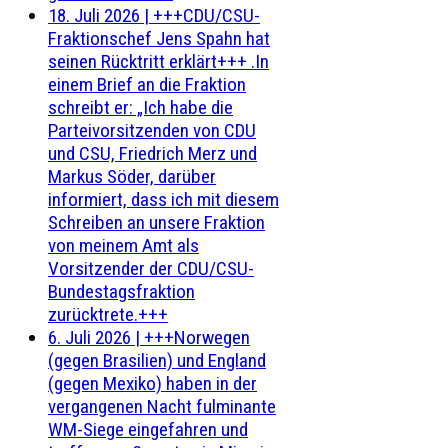
18. Juli 2026
|
+++CDU/CSU-
Fraktionschef Jens Spahn hat
seinen Rücktritt erklärt+++ .In
einem Brief an die Fraktion
schreibt er: „Ich habe die
Parteivorsitzenden von CDU
und CSU, Friedrich Merz und
Markus Söder, darüber
informiert, dass ich mit diesem
Schreiben an unsere Fraktion
von meinem Amt als
Vorsitzender der CDU/CSU-
Bundestagsfraktion
zurücktrete.+++
6. Juli 2026
|
+++Norwegen
(gegen Brasilien) und England
(gegen Mexiko) haben in der
vergangenen Nacht fulminante
WM-Siege eingefahren und