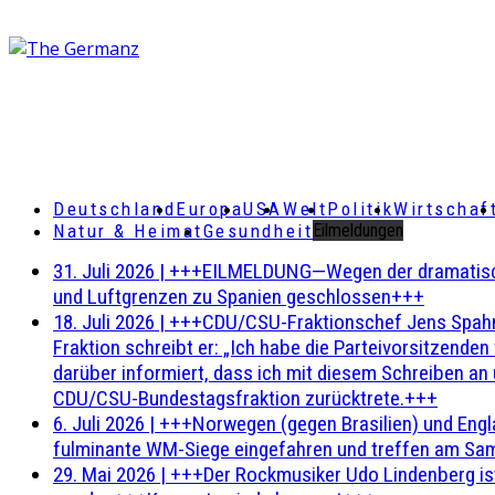
Deutschland
Europa
USA
Welt
Politik
Wirtschaf
Natur & Heimat
Gesundheit
Eilmeldungen
31. Juli 2026
|
+++EILMELDUNG—Wegen der dramatischen 
und Luftgrenzen zu Spanien geschlossen+++
18. Juli 2026
|
+++CDU/CSU-Fraktionschef Jens Spahn ha
Fraktion schreibt er: „Ich habe die Parteivorsitzend
darüber informiert, dass ich mit diesem Schreiben an
CDU/CSU-Bundestagsfraktion zurücktrete.+++
6. Juli 2026
|
+++Norwegen (gegen Brasilien) und Engl
fulminante WM-Siege eingefahren und treffen am Sam
29. Mai 2026
|
+++Der Rockmusiker Udo Lindenberg ist