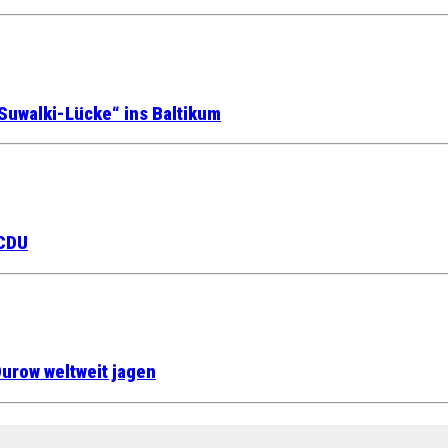
Suwalki-Lücke“ ins Baltikum
 CDU
urow weltweit jagen