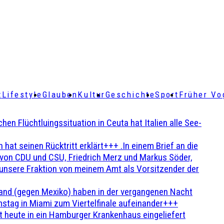
t
Lifestyle
Glauben
Kultur
Geschichte
Sport
Früher Vo
Flüchtluingssituation in Ceuta hat Italien alle See-
t seinen Rücktritt erklärt+++ .In einem Brief an die
en von CDU und CSU, Friedrich Merz und Markus Söder,
 unsere Fraktion von meinem Amt als Vorsitzender der
and (gegen Mexiko) haben in der vergangenen Nacht
stag in Miami zum Viertelfinale aufeinander+++
 heute in ein Hamburger Krankenhaus eingeliefert