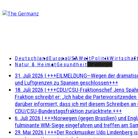
Deutschland
Europa
USA
Welt
Politik
Wirtschaf
Natur & Heimat
Gesundheit
Eilmeldungen
31. Juli 2026
|
+++EILMELDUNG—Wegen der dramatischen 
und Luftgrenzen zu Spanien geschlossen+++
18. Juli 2026
|
+++CDU/CSU-Fraktionschef Jens Spahn ha
Fraktion schreibt er: „Ich habe die Parteivorsitzend
darüber informiert, dass ich mit diesem Schreiben an
CDU/CSU-Bundestagsfraktion zurücktrete.+++
6. Juli 2026
|
+++Norwegen (gegen Brasilien) und Engl
fulminante WM-Siege eingefahren und treffen am Sam
29. Mai 2026
|
+++Der Rockmusiker Udo Lindenberg ist