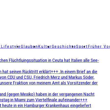
t
Lifestyle
Glauben
Kultur
Geschichte
Sport
Früher Vo
Flüchtluingssituation in Ceuta hat Italien alle See-
t seinen Rücktritt erklärt+++ .In einem Brief an die
en von CDU und CSU, Friedrich Merz und Markus Söder,
 unsere Fraktion von meinem Amt als Vorsitzender der
and (gegen Mexiko) haben in der vergangenen Nacht
stag in Miami zum Viertelfinale aufeinander+++
 heute in ein Hamburger Krankenhaus eingeliefert