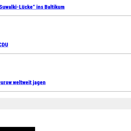
Suwalki-Lücke“ ins Baltikum
 CDU
urow weltweit jagen