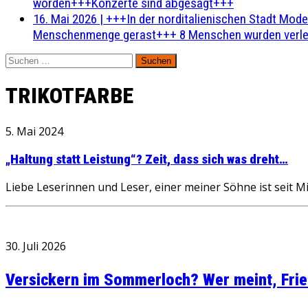
worden+++Konzerte sind abgesagt+++
16. Mai 2026
|
+++In der norditalienischen Stadt Mode
Menschenmenge gerast+++ 8 Menschen wurden verlet
Suchen
nach:
TRIKOTFARBE
5. Mai 2024
„Haltung statt Leistung“? Zeit, dass sich was dreht…
Liebe Leserinnen und Leser, einer meiner Söhne ist seit M
30. Juli 2026
Versickern im Sommerloch? Wer meint, Fried