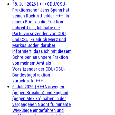
18. Juli 2026
|
+++CDU/CSU-
Fraktionschef Jens Spahn hat
seinen Rücktritt erklärt+++ .In
einem Brief an die Fraktion
schreibt er: „Ich habe die
Parteivorsitzenden von CDU
und CSU, Friedrich Merz und
Markus Söder, darüber
informiert, dass ich mit diesem
Schreiben an unsere Fraktion
von meinem Amt als
Vorsitzender der CDU/CSU-
Bundestagsfraktion
zurücktrete.+++
6. Juli 2026
|
+++Norwegen
(gegen Brasilien) und England
(gegen Mexiko) haben in der
vergangenen Nacht fulminante
WM-Siege eingefahren und