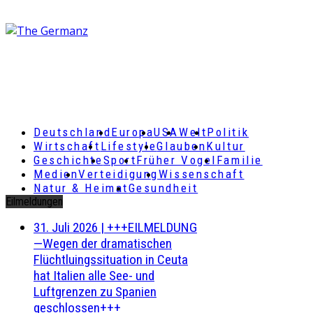
Deutschland
Europa
USA
Welt
Politik
Wirtschaft
Lifestyle
Glauben
Kultur
Geschichte
Sport
Früher Vogel
Familie
Medien
Verteidigung
Wissenschaft
Natur & Heimat
Gesundheit
Eilmeldungen
31. Juli 2026
|
+++EILMELDUNG
—Wegen der dramatischen
Flüchtluingssituation in Ceuta
hat Italien alle See- und
Luftgrenzen zu Spanien
geschlossen+++