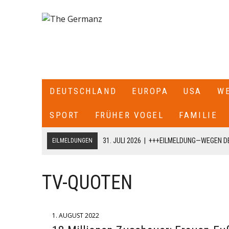
DEUTSCHLAND
EUROPA
USA
W
SPORT
FRÜHER VOGEL
FAMILIE
31. JULI 2026
|
+++EILMELDUNG—WEGEN DE
EILMELDUNGEN
ITALIEN ALLE SEE- UND LUFTGRENZEN ZU
18. JULI 2026
|
+++CDU/CSU-FRAKTIONSCHEF JENS SPAHN HA
TV-QUOTEN
FRAKTION SCHREIBT ER: „ICH HABE DIE PARTEIVORSITZEND
DARÜBER INFORMIERT, DASS ICH MIT DIESEM SCHREIBEN A
1. AUGUST 2022
CDU/CSU-BUNDESTAGSFRAKTION ZURÜCKTRETE.+++