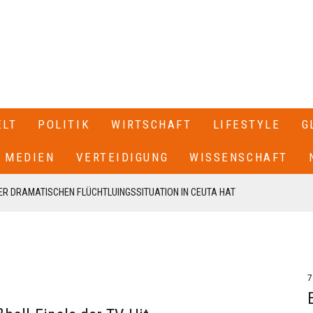
ELT
POLITIK
WIRTSCHAFT
LIFESTYLE
G
MEDIEN
VERTEIDIGUNG
WISSENSCHAFT
R DRAMATISCHEN FLÜCHTLUINGSSITUATION IN CEUTA HAT
 SPANIEN GESCHLOSSEN+++
T SEINEN RÜCKTRITT ERKLÄRT+++ .IN EINEM BRIEF AN DIE
EN VON CDU UND CSU, FRIEDRICH MERZ UND MARKUS SÖDER,
7
N UNSERE FRAKTION VON MEINEM AMT ALS VORSITZENDER DER