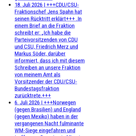
18. Juli 2026
|
+++CDU/CSU-
Fraktionschef Jens Spahn hat
seinen Rücktritt erklärt+++ .In
einem Brief an die Fraktion
schreibt er: „Ich habe die
Parteivorsitzenden von CDU
und CSU, Friedrich Merz und
Markus Söder, darüber
informiert, dass ich mit diesem
Schreiben an unsere Fraktion
von meinem Amt als
Vorsitzender der CDU/CSU-
Bundestagsfraktion
zurücktrete.+++
6. Juli 2026
|
+++Norwegen
(gegen Brasilien) und England
(gegen Mexiko) haben in der
vergangenen Nacht fulminante
WM-Siege eingefahren und