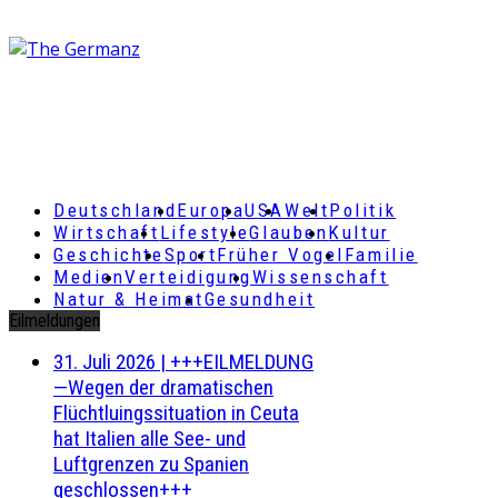
Deutschland
Europa
USA
Welt
Politik
Wirtschaft
Lifestyle
Glauben
Kultur
Geschichte
Sport
Früher Vogel
Familie
Medien
Verteidigung
Wissenschaft
Natur & Heimat
Gesundheit
Eilmeldungen
31. Juli 2026
|
+++EILMELDUNG
—Wegen der dramatischen
Flüchtluingssituation in Ceuta
hat Italien alle See- und
Luftgrenzen zu Spanien
geschlossen+++