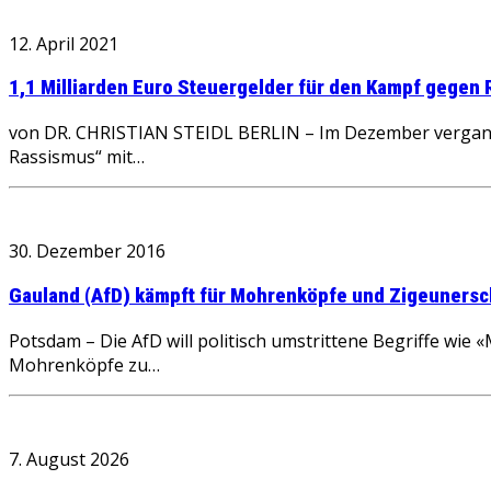
12. April 2021
1,1 Milliarden Euro Steuergelder für den Kampf gegen
von DR. CHRISTIAN STEIDL BERLIN – Im Dezember vergan
Rassismus“ mit…
30. Dezember 2016
Gauland (AfD) kämpft für Mohrenköpfe und Zigeunersc
Potsdam – Die AfD will politisch umstrittene Begriffe wie
Mohrenköpfe zu…
7. August 2026