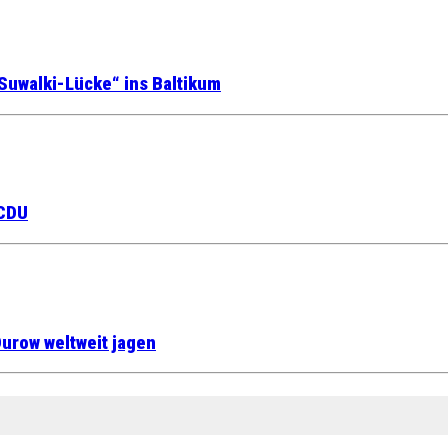
Suwalki-Lücke“ ins Baltikum
 CDU
urow weltweit jagen