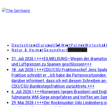
Deutschland
Europa
USA
Welt
Politik
Wirtschaf
Natur & Heimat
Gesundheit
Eilmeldungen
31. Juli 2026
|
+++EILMELDUNG—Wegen der dramatischen 
und Luftgrenzen zu Spanien geschlossen+++
18. Juli 2026
|
+++CDU/CSU-Fraktionschef Jens Spahn ha
Fraktion schreibt er: „Ich habe die Parteivorsitzend
darüber informiert, dass ich mit diesem Schreiben an
CDU/CSU-Bundestagsfraktion zurücktrete.+++
6. Juli 2026
|
+++Norwegen (gegen Brasilien) und Engl
fulminante WM-Siege eingefahren und treffen am Sam
29. Mai 2026
|
+++Der Rockmusiker Udo Lindenberg ist