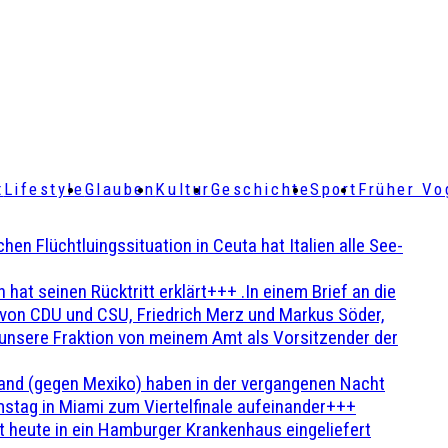
t
Lifestyle
Glauben
Kultur
Geschichte
Sport
Früher Vo
Flüchtluingssituation in Ceuta hat Italien alle See-
t seinen Rücktritt erklärt+++ .In einem Brief an die
en von CDU und CSU, Friedrich Merz und Markus Söder,
 unsere Fraktion von meinem Amt als Vorsitzender der
and (gegen Mexiko) haben in der vergangenen Nacht
stag in Miami zum Viertelfinale aufeinander+++
 heute in ein Hamburger Krankenhaus eingeliefert