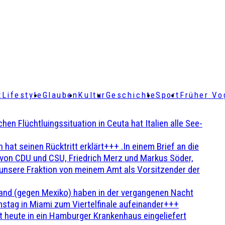
t
Lifestyle
Glauben
Kultur
Geschichte
Sport
Früher Vo
Flüchtluingssituation in Ceuta hat Italien alle See-
t seinen Rücktritt erklärt+++ .In einem Brief an die
en von CDU und CSU, Friedrich Merz und Markus Söder,
 unsere Fraktion von meinem Amt als Vorsitzender der
and (gegen Mexiko) haben in der vergangenen Nacht
stag in Miami zum Viertelfinale aufeinander+++
 heute in ein Hamburger Krankenhaus eingeliefert