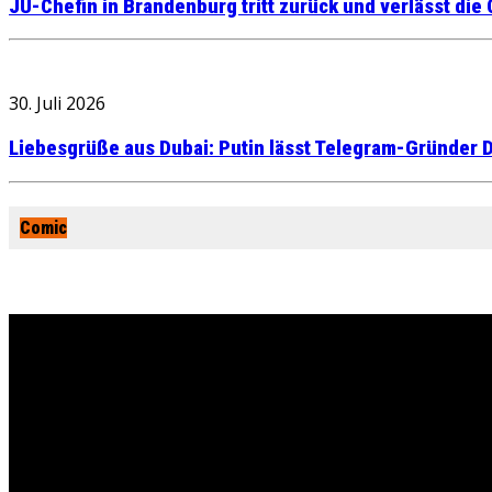
JU-Chefin in Brandenburg tritt zurück und verlässt die
30. Juli 2026
Liebesgrüße aus Dubai: Putin lässt Telegram-Gründer D
Comic