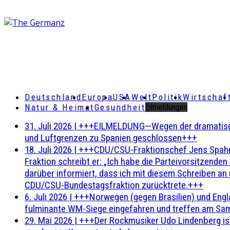
Deutschland
Europa
USA
Welt
Politik
Wirtschaf
Natur & Heimat
Gesundheit
Eilmeldungen
31. Juli 2026
|
+++EILMELDUNG—Wegen der dramatischen 
und Luftgrenzen zu Spanien geschlossen+++
18. Juli 2026
|
+++CDU/CSU-Fraktionschef Jens Spahn ha
Fraktion schreibt er: „Ich habe die Parteivorsitzend
darüber informiert, dass ich mit diesem Schreiben an
CDU/CSU-Bundestagsfraktion zurücktrete.+++
6. Juli 2026
|
+++Norwegen (gegen Brasilien) und Engl
fulminante WM-Siege eingefahren und treffen am Sam
29. Mai 2026
|
+++Der Rockmusiker Udo Lindenberg ist