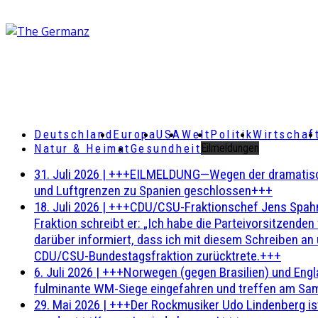
Deutschland
Europa
USA
Welt
Politik
Wirtschaf
Natur & Heimat
Gesundheit
Eilmeldungen
31. Juli 2026
|
+++EILMELDUNG—Wegen der dramatischen 
und Luftgrenzen zu Spanien geschlossen+++
18. Juli 2026
|
+++CDU/CSU-Fraktionschef Jens Spahn ha
Fraktion schreibt er: „Ich habe die Parteivorsitzend
darüber informiert, dass ich mit diesem Schreiben an
CDU/CSU-Bundestagsfraktion zurücktrete.+++
6. Juli 2026
|
+++Norwegen (gegen Brasilien) und Engl
fulminante WM-Siege eingefahren und treffen am Sam
29. Mai 2026
|
+++Der Rockmusiker Udo Lindenberg ist