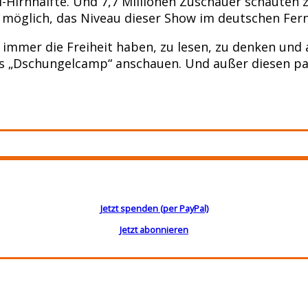
-Hirnhälfte. Und 7,7 Millionen Zuschauer schauten z
s möglich, das Niveau dieser Show im deutschen Fe
te immer die Freiheit haben, zu lesen, zu denken un
es „Dschungelcamp“ anschauen. Und außer diesen pa
Jetzt spenden (per PayPal)
Jetzt abonnieren