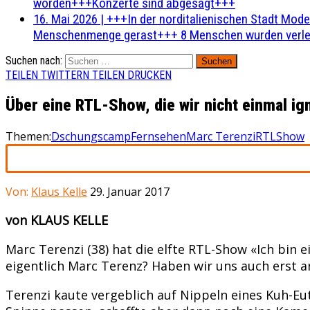
worden+++Konzerte sind abgesagt+++
16. Mai 2026
|
+++In der norditalienischen Stadt Mode
Menschenmenge gerast+++ 8 Menschen wurden verlet
Suchen nach:
TEILEN
TWITTERN
TEILEN
DRUCKEN
Über eine RTL-Show, die wir nicht einmal ig
Themen:
Dschungscamp
Fernsehen
Marc Terenzi
RTL
Show
Von:
Klaus Kelle
29. Januar 2017
von KLAUS KELLE
Marc Terenzi (38) hat die elfte RTL-Show «Ich bin e
eigentlich Marc Terenz? Haben wir uns auch erst 
Terenzi kaute vergeblich auf Nippeln eines Kuh-Eu