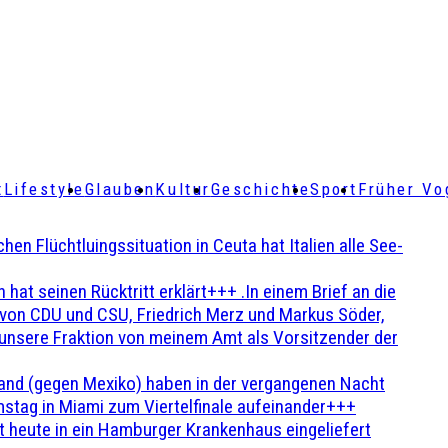
t
Lifestyle
Glauben
Kultur
Geschichte
Sport
Früher Vo
Flüchtluingssituation in Ceuta hat Italien alle See-
t seinen Rücktritt erklärt+++ .In einem Brief an die
en von CDU und CSU, Friedrich Merz und Markus Söder,
 unsere Fraktion von meinem Amt als Vorsitzender der
and (gegen Mexiko) haben in der vergangenen Nacht
stag in Miami zum Viertelfinale aufeinander+++
 heute in ein Hamburger Krankenhaus eingeliefert