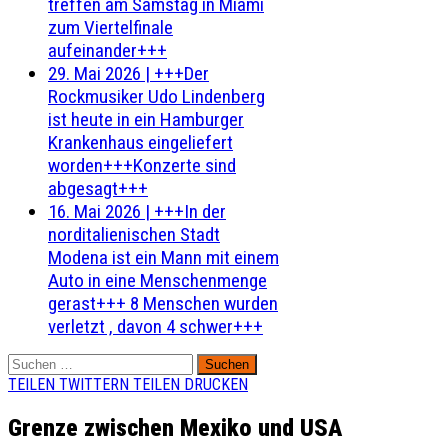
treffen am Samstag in Miami
zum Viertelfinale
aufeinander+++
29. Mai 2026
|
+++Der
Rockmusiker Udo Lindenberg
ist heute in ein Hamburger
Krankenhaus eingeliefert
worden+++Konzerte sind
abgesagt+++
16. Mai 2026
|
+++In der
norditalienischen Stadt
Modena ist ein Mann mit einem
Auto in eine Menschenmenge
gerast+++ 8 Menschen wurden
verletzt , davon 4 schwer+++
Suchen
nach:
TEILEN
TWITTERN
TEILEN
DRUCKEN
Grenze zwischen Mexiko und USA