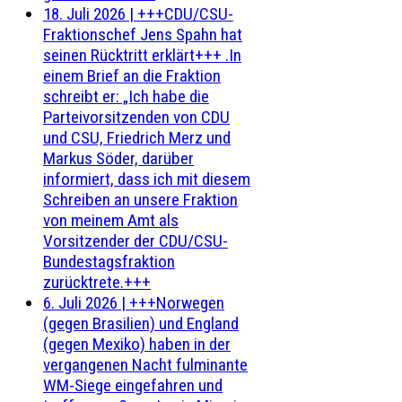
18. Juli 2026
|
+++CDU/CSU-
Fraktionschef Jens Spahn hat
seinen Rücktritt erklärt+++ .In
einem Brief an die Fraktion
schreibt er: „Ich habe die
Parteivorsitzenden von CDU
und CSU, Friedrich Merz und
Markus Söder, darüber
informiert, dass ich mit diesem
Schreiben an unsere Fraktion
von meinem Amt als
Vorsitzender der CDU/CSU-
Bundestagsfraktion
zurücktrete.+++
6. Juli 2026
|
+++Norwegen
(gegen Brasilien) und England
(gegen Mexiko) haben in der
vergangenen Nacht fulminante
WM-Siege eingefahren und