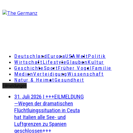
Deutschland
Europa
USA
Welt
Politik
Wirtschaft
Lifestyle
Glauben
Kultur
Geschichte
Sport
Früher Vogel
Familie
Medien
Verteidigung
Wissenschaft
Natur & Heimat
Gesundheit
Eilmeldungen
31. Juli 2026
|
+++EILMELDUNG
—Wegen der dramatischen
Flüchtluingssituation in Ceuta
hat Italien alle See- und
Luftgrenzen zu Spanien
geschlossen+++