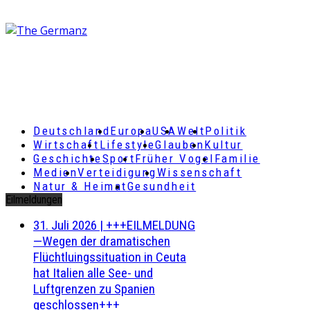
Deutschland
Europa
USA
Welt
Politik
Wirtschaft
Lifestyle
Glauben
Kultur
Geschichte
Sport
Früher Vogel
Familie
Medien
Verteidigung
Wissenschaft
Natur & Heimat
Gesundheit
Eilmeldungen
31. Juli 2026
|
+++EILMELDUNG
—Wegen der dramatischen
Flüchtluingssituation in Ceuta
hat Italien alle See- und
Luftgrenzen zu Spanien
geschlossen+++