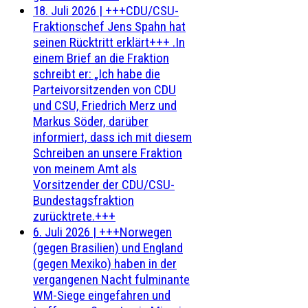
18. Juli 2026
|
+++CDU/CSU-
Fraktionschef Jens Spahn hat
seinen Rücktritt erklärt+++ .In
einem Brief an die Fraktion
schreibt er: „Ich habe die
Parteivorsitzenden von CDU
und CSU, Friedrich Merz und
Markus Söder, darüber
informiert, dass ich mit diesem
Schreiben an unsere Fraktion
von meinem Amt als
Vorsitzender der CDU/CSU-
Bundestagsfraktion
zurücktrete.+++
6. Juli 2026
|
+++Norwegen
(gegen Brasilien) und England
(gegen Mexiko) haben in der
vergangenen Nacht fulminante
WM-Siege eingefahren und