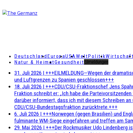
Deutschland
Europa
USA
Welt
Politik
Wirtschaf
Natur & Heimat
Gesundheit
Eilmeldungen
31. Juli 2026
|
+++EILMELDUNG—Wegen der dramatischen 
und Luftgrenzen zu Spanien geschlossen+++
18. Juli 2026
|
+++CDU/CSU-Fraktionschef Jens Spahn ha
Fraktion schreibt er: „Ich habe die Parteivorsitzend
darüber informiert, dass ich mit diesem Schreiben an
CDU/CSU-Bundestagsfraktion zurücktrete.+++
6. Juli 2026
|
+++Norwegen (gegen Brasilien) und Engl
fulminante WM-Siege eingefahren und treffen am Sam
29. Mai 2026
|
+++Der Rockmusiker Udo Lindenberg ist