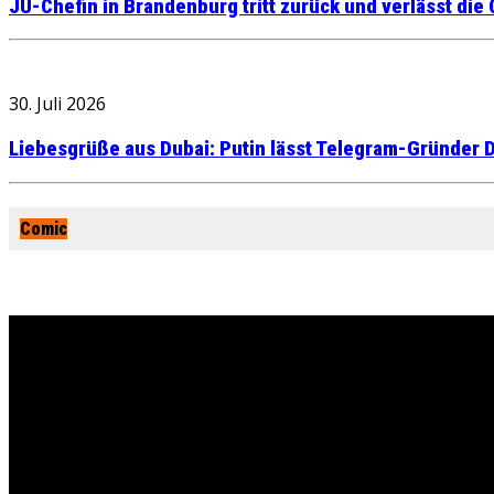
JU-Chefin in Brandenburg tritt zurück und verlässt die
30. Juli 2026
Liebesgrüße aus Dubai: Putin lässt Telegram-Gründer D
Comic