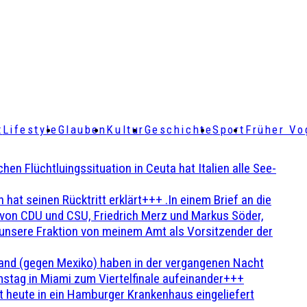
t
Lifestyle
Glauben
Kultur
Geschichte
Sport
Früher Vo
Flüchtluingssituation in Ceuta hat Italien alle See-
t seinen Rücktritt erklärt+++ .In einem Brief an die
en von CDU und CSU, Friedrich Merz und Markus Söder,
 unsere Fraktion von meinem Amt als Vorsitzender der
and (gegen Mexiko) haben in der vergangenen Nacht
stag in Miami zum Viertelfinale aufeinander+++
 heute in ein Hamburger Krankenhaus eingeliefert