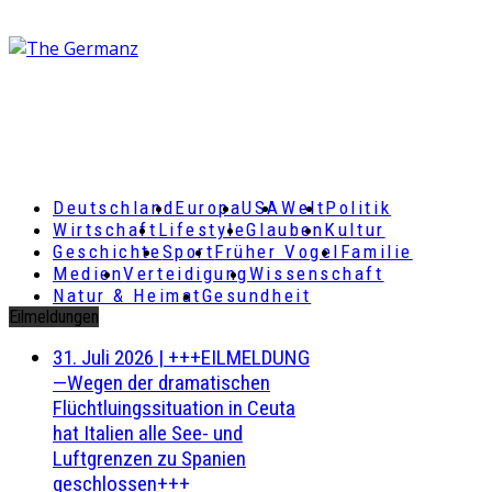
Deutschland
Europa
USA
Welt
Politik
Wirtschaft
Lifestyle
Glauben
Kultur
Geschichte
Sport
Früher Vogel
Familie
Medien
Verteidigung
Wissenschaft
Natur & Heimat
Gesundheit
Eilmeldungen
31. Juli 2026
|
+++EILMELDUNG
—Wegen der dramatischen
Flüchtluingssituation in Ceuta
hat Italien alle See- und
Luftgrenzen zu Spanien
geschlossen+++