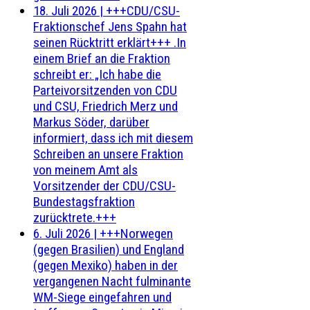
18. Juli 2026
|
+++CDU/CSU-
Fraktionschef Jens Spahn hat
seinen Rücktritt erklärt+++ .In
einem Brief an die Fraktion
schreibt er: „Ich habe die
Parteivorsitzenden von CDU
und CSU, Friedrich Merz und
Markus Söder, darüber
informiert, dass ich mit diesem
Schreiben an unsere Fraktion
von meinem Amt als
Vorsitzender der CDU/CSU-
Bundestagsfraktion
zurücktrete.+++
6. Juli 2026
|
+++Norwegen
(gegen Brasilien) und England
(gegen Mexiko) haben in der
vergangenen Nacht fulminante
WM-Siege eingefahren und