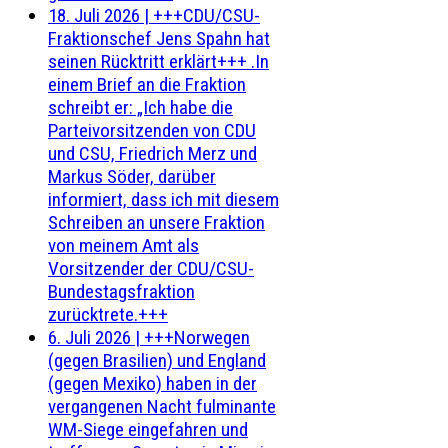
18. Juli 2026
|
+++CDU/CSU-
Fraktionschef Jens Spahn hat
seinen Rücktritt erklärt+++ .In
einem Brief an die Fraktion
schreibt er: „Ich habe die
Parteivorsitzenden von CDU
und CSU, Friedrich Merz und
Markus Söder, darüber
informiert, dass ich mit diesem
Schreiben an unsere Fraktion
von meinem Amt als
Vorsitzender der CDU/CSU-
Bundestagsfraktion
zurücktrete.+++
6. Juli 2026
|
+++Norwegen
(gegen Brasilien) und England
(gegen Mexiko) haben in der
vergangenen Nacht fulminante
WM-Siege eingefahren und