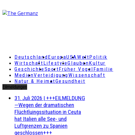
Deutschland
Europa
USA
Welt
Politik
Wirtschaft
Lifestyle
Glauben
Kultur
Geschichte
Sport
Früher Vogel
Familie
Medien
Verteidigung
Wissenschaft
Natur & Heimat
Gesundheit
Eilmeldungen
31. Juli 2026
|
+++EILMELDUNG
—Wegen der dramatischen
Flüchtluingssituation in Ceuta
hat Italien alle See- und
Luftgrenzen zu Spanien
geschlossen+++