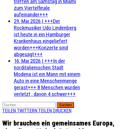
treffen am Samstag in Miami
zum Viertelfinale
aufeinander+++
29. Mai 2026
|
+++Der
Rockmusiker Udo Lindenberg
ist heute in ein Hamburger
Krankenhaus eingeliefert
worden+++Konzerte sind
abgesagt+++
16. Mai 2026
|
+++In der
norditalienischen Stadt
Modena ist ein Mann mit einem
Auto in eine Menschenmenge
gerast+++ 8 Menschen wurden
verletzt , davon 4 schwer+++
Suchen
nach:
TEILEN
TWITTERN
TEILEN
DRUCKEN
Wir brauchen ein gemeinsames Europa,