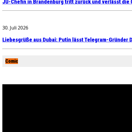
JU-Chefin in Brandenburg tritt zurück und verlässt die
30. Juli 2026
Liebesgrüße aus Dubai: Putin lässt Telegram-Gründer D
Comic