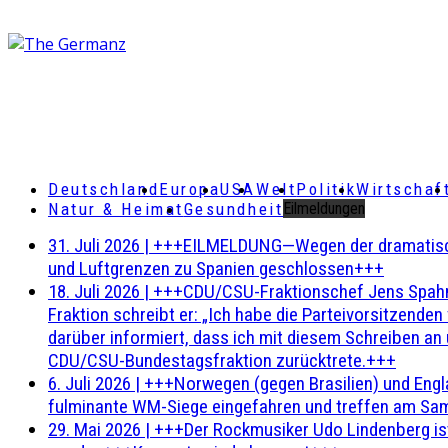
Deutschland
Europa
USA
Welt
Politik
Wirtschaf
Natur & Heimat
Gesundheit
Eilmeldungen
31. Juli 2026
|
+++EILMELDUNG—Wegen der dramatischen 
und Luftgrenzen zu Spanien geschlossen+++
18. Juli 2026
|
+++CDU/CSU-Fraktionschef Jens Spahn ha
Fraktion schreibt er: „Ich habe die Parteivorsitzend
darüber informiert, dass ich mit diesem Schreiben an
CDU/CSU-Bundestagsfraktion zurücktrete.+++
6. Juli 2026
|
+++Norwegen (gegen Brasilien) und Engl
fulminante WM-Siege eingefahren und treffen am Sam
29. Mai 2026
|
+++Der Rockmusiker Udo Lindenberg ist