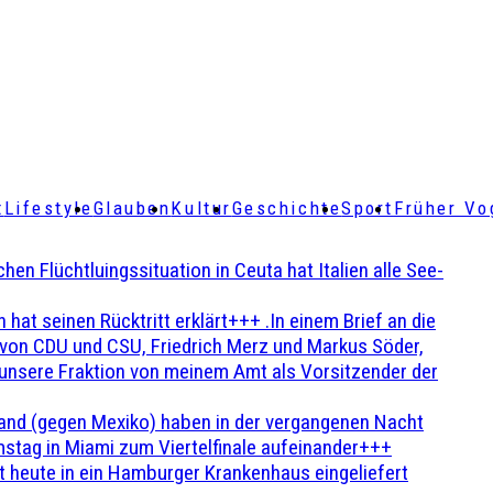
t
Lifestyle
Glauben
Kultur
Geschichte
Sport
Früher Vo
Flüchtluingssituation in Ceuta hat Italien alle See-
t seinen Rücktritt erklärt+++ .In einem Brief an die
en von CDU und CSU, Friedrich Merz und Markus Söder,
 unsere Fraktion von meinem Amt als Vorsitzender der
and (gegen Mexiko) haben in der vergangenen Nacht
stag in Miami zum Viertelfinale aufeinander+++
 heute in ein Hamburger Krankenhaus eingeliefert