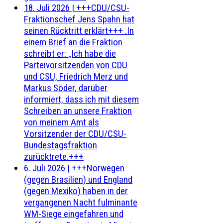
18. Juli 2026
|
+++CDU/CSU-
Fraktionschef Jens Spahn hat
seinen Rücktritt erklärt+++ .In
einem Brief an die Fraktion
schreibt er: „Ich habe die
Parteivorsitzenden von CDU
und CSU, Friedrich Merz und
Markus Söder, darüber
informiert, dass ich mit diesem
Schreiben an unsere Fraktion
von meinem Amt als
Vorsitzender der CDU/CSU-
Bundestagsfraktion
zurücktrete.+++
6. Juli 2026
|
+++Norwegen
(gegen Brasilien) und England
(gegen Mexiko) haben in der
vergangenen Nacht fulminante
WM-Siege eingefahren und