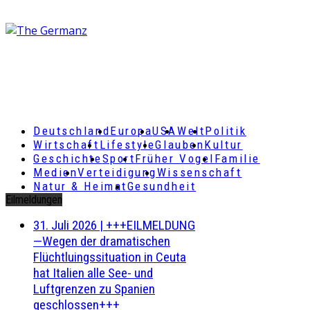
Deutschland
Europa
USA
Welt
Politik
Wirtschaft
Lifestyle
Glauben
Kultur
Geschichte
Sport
Früher Vogel
Familie
Medien
Verteidigung
Wissenschaft
Natur & Heimat
Gesundheit
Eilmeldungen
31. Juli 2026
|
+++EILMELDUNG
—Wegen der dramatischen
Flüchtluingssituation in Ceuta
hat Italien alle See- und
Luftgrenzen zu Spanien
geschlossen+++