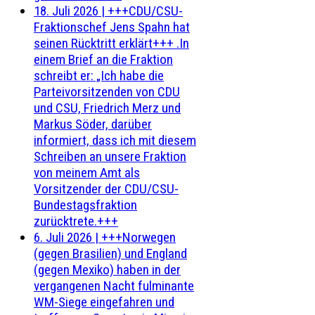
18. Juli 2026
|
+++CDU/CSU-
Fraktionschef Jens Spahn hat
seinen Rücktritt erklärt+++ .In
einem Brief an die Fraktion
schreibt er: „Ich habe die
Parteivorsitzenden von CDU
und CSU, Friedrich Merz und
Markus Söder, darüber
informiert, dass ich mit diesem
Schreiben an unsere Fraktion
von meinem Amt als
Vorsitzender der CDU/CSU-
Bundestagsfraktion
zurücktrete.+++
6. Juli 2026
|
+++Norwegen
(gegen Brasilien) und England
(gegen Mexiko) haben in der
vergangenen Nacht fulminante
WM-Siege eingefahren und