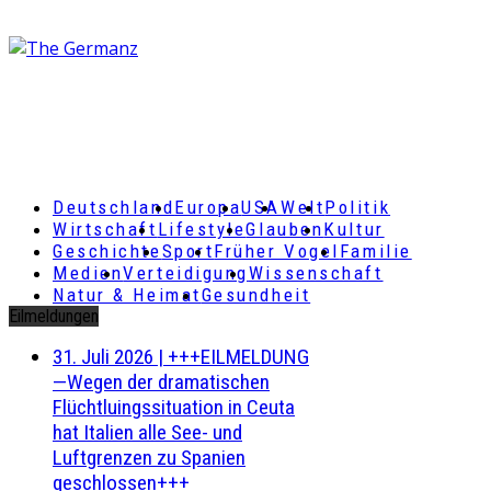
Deutschland
Europa
USA
Welt
Politik
Wirtschaft
Lifestyle
Glauben
Kultur
Geschichte
Sport
Früher Vogel
Familie
Medien
Verteidigung
Wissenschaft
Natur & Heimat
Gesundheit
Eilmeldungen
31. Juli 2026
|
+++EILMELDUNG
—Wegen der dramatischen
Flüchtluingssituation in Ceuta
hat Italien alle See- und
Luftgrenzen zu Spanien
geschlossen+++