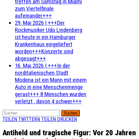
treffen am Samstag in Miami
zum Viertelfinale
aufeinander+++
29. Mai 2026
|
+++Der
Rockmusiker Udo Lindenberg
ist heute in ein Hamburger
Krankenhaus eingeliefert
worden+++Konzerte sind
abgesagt+++
16. Mai 2026
|
+++In der
norditalienischen Stadt
Modena ist ein Mann mit einem
Auto in eine Menschenmenge
gerast+++ 8 Menschen wurden
verletzt , davon 4 schwer+++
Suchen
nach:
TEILEN
TWITTERN
TEILEN
DRUCKEN
Antiheld und tragische Figur: Vor 20 Jahren