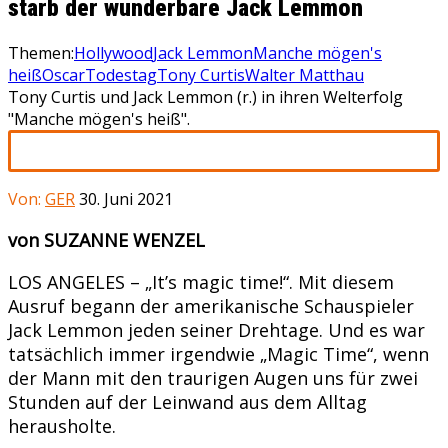
starb der wunderbare Jack Lemmon
Themen:
Hollywood
Jack Lemmon
Manche mögen's
heiß
Oscar
Todestag
Tony Curtis
Walter Matthau
Tony Curtis und Jack Lemmon (r.) in ihren Welterfolg
"Manche mögen's heiß".
Von:
GER
30. Juni 2021
von SUZANNE WENZEL
LOS ANGELES – „It’s magic time!“. Mit diesem
Ausruf begann der amerikanische Schauspieler
Jack Lemmon jeden seiner Drehtage. Und es war
tatsächlich immer irgendwie „Magic Time“, wenn
der Mann mit den traurigen Augen uns für zwei
Stunden auf der Leinwand aus dem Alltag
herausholte.