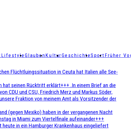
t
Lifestyle
Glauben
Kultur
Geschichte
Sport
Früher Vo
Flüchtluingssituation in Ceuta hat Italien alle See-
t seinen Rücktritt erklärt+++ .In einem Brief an die
en von CDU und CSU, Friedrich Merz und Markus Söder,
 unsere Fraktion von meinem Amt als Vorsitzender der
and (gegen Mexiko) haben in der vergangenen Nacht
stag in Miami zum Viertelfinale aufeinander+++
 heute in ein Hamburger Krankenhaus eingeliefert