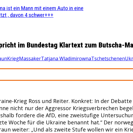
na ist ein Mann mit einem Auto in eine
zt , davon 4 schwer+++
richt im Bundestag Klartext zum Butscha-M
aun
Krieg
Massaker
Tatjana Wladimirowna
Tschetschenen
Ukr
raine-Krieg Ross und Reiter. Konkret: In der Debatt
nne nicht nur der Aggressor Kriegsverbrechen begehe
alb fordere die AfD, eine zweistufige Untersuchung
zte Woche für die Ukraine benannt hat.“ Der norwe
raun weiter: „Und als zweite Stufe wollen wir ein K