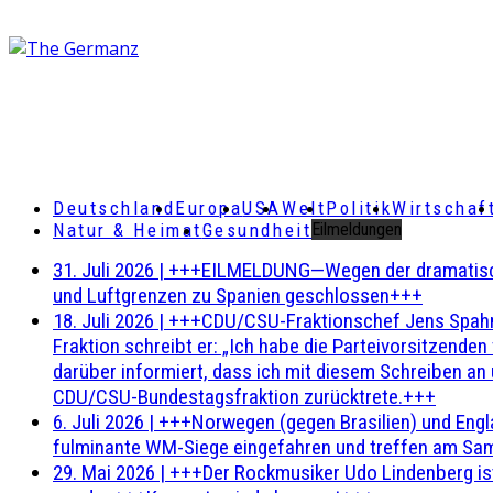
Deutschland
Europa
USA
Welt
Politik
Wirtschaf
Natur & Heimat
Gesundheit
Eilmeldungen
31. Juli 2026
|
+++EILMELDUNG—Wegen der dramatischen 
und Luftgrenzen zu Spanien geschlossen+++
18. Juli 2026
|
+++CDU/CSU-Fraktionschef Jens Spahn ha
Fraktion schreibt er: „Ich habe die Parteivorsitzend
darüber informiert, dass ich mit diesem Schreiben an
CDU/CSU-Bundestagsfraktion zurücktrete.+++
6. Juli 2026
|
+++Norwegen (gegen Brasilien) und Engl
fulminante WM-Siege eingefahren und treffen am Sam
29. Mai 2026
|
+++Der Rockmusiker Udo Lindenberg ist