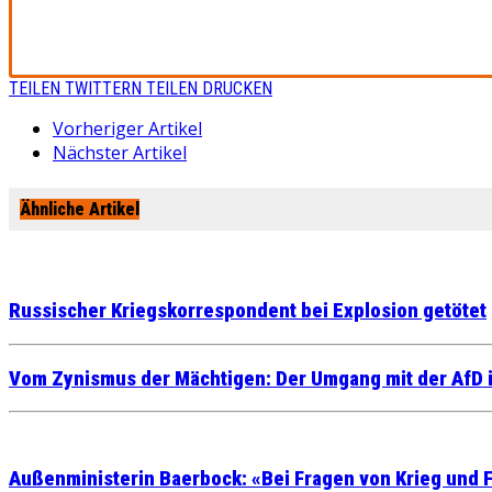
TEILEN
TWITTERN
TEILEN
DRUCKEN
Vorheriger Artikel
Nächster Artikel
Ähnliche Artikel
Russischer Kriegskorrespondent bei Explosion getötet
Vom Zynismus der Mächtigen: Der Umgang mit der AfD 
Außenministerin Baerbock: «Bei Fragen von Krieg und F