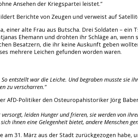
ohne Ansehen der Kriegspartei leistet.“
ildert Berichte von Zeugen und verweist auf Satell
, einer alte Frau aus Butscha. Drei Soldaten – ein
tjanas Ehemann und drohten ihr Schläge an, wenn si
chen Besatzern, die ihr keine Auskunft geben wollt
auses mehrere Leichen gefunden worden waren.
So entstellt war die Leiche. Und begraben musste sie i
en zu verscharren.“
der AfD-Politiker den Osteuropahistoriker Jörg Babe
ersorgt, leiden Hunger und frieren, sie werden von ihren
 sich ihnen eine Gelegenheit bietet, andere Menschen ge
mee am 31. März aus der Stadt zurückgezogen habe