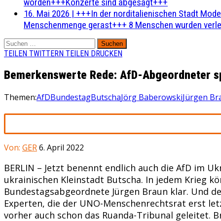
worden+++Konzerte sind abgesagt+++
16. Mai 2026
|
+++In der norditalienischen Stadt Mode
Menschenmenge gerast+++ 8 Menschen wurden verlet
Suchen
nach:
TEILEN
TWITTERN
TEILEN
DRUCKEN
Bemerkenswerte Rede: AfD-Abgeordneter sp
Themen:
AfD
Bundestag
Butscha
Jörg Baberowski
Jürgen Br
Von:
GER
6. April 2022
BERLIN – Jetzt benennt endlich auch die AfD im Uk
ukrainischen Kleinstadt Butscha. In jedem Krieg kö
Bundestagsabgeordnete Jürgen Braun klar. Und desh
Experten, die der UNO-Menschenrechtsrat erst let
vorher auch schon das Ruanda-Tribunal geleitet. B