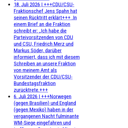
18. Juli 2026
|
+++CDU/CSU-
Fraktionschef Jens Spahn hat
seinen Rücktritt erklärt+++ .In
einem Brief an die Fraktion
schreibt er: „Ich habe die
Parteivorsitzenden von CDU
und CSU, Friedrich Merz und
Markus Söder, darüber
informiert, dass ich mit diesem
Schreiben an unsere Fraktion
von meinem Amt als
Vorsitzender der CDU/CSU-
Bundestagsfraktion
zurücktrete.+++
6. Juli 2026
|
+++Norwegen
(gegen Brasilien) und England
(gegen Mexiko) haben in der
vergangenen Nacht fulminante
WM-Siege eingefahren und