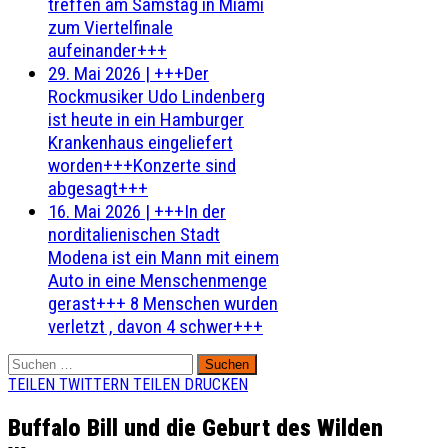
treffen am Samstag in Miami
zum Viertelfinale
aufeinander+++
29. Mai 2026
|
+++Der
Rockmusiker Udo Lindenberg
ist heute in ein Hamburger
Krankenhaus eingeliefert
worden+++Konzerte sind
abgesagt+++
16. Mai 2026
|
+++In der
norditalienischen Stadt
Modena ist ein Mann mit einem
Auto in eine Menschenmenge
gerast+++ 8 Menschen wurden
verletzt , davon 4 schwer+++
Suchen
nach:
TEILEN
TWITTERN
TEILEN
DRUCKEN
Buffalo Bill und die Geburt des Wilden