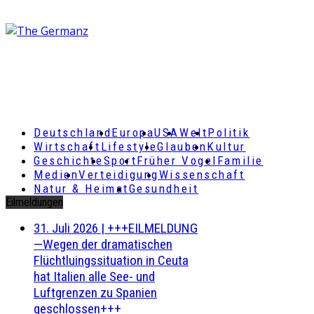
Deutschland
Europa
USA
Welt
Politik
Wirtschaft
Lifestyle
Glauben
Kultur
Geschichte
Sport
Früher Vogel
Familie
Medien
Verteidigung
Wissenschaft
Natur & Heimat
Gesundheit
Eilmeldungen
31. Juli 2026
|
+++EILMELDUNG
—Wegen der dramatischen
Flüchtluingssituation in Ceuta
hat Italien alle See- und
Luftgrenzen zu Spanien
geschlossen+++