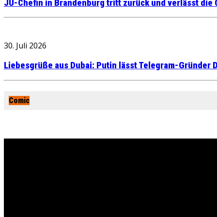
JU-Chefin in Brandenburg tritt zurück und verlässt die
30. Juli 2026
Liebesgrüße aus Dubai: Putin lässt Telegram-Gründer D
Comic