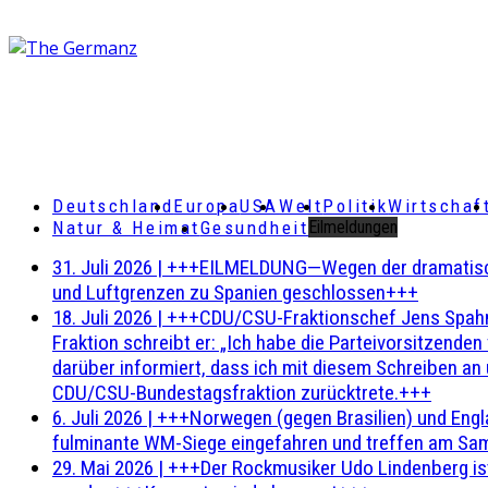
Deutschland
Europa
USA
Welt
Politik
Wirtschaf
Natur & Heimat
Gesundheit
Eilmeldungen
31. Juli 2026
|
+++EILMELDUNG—Wegen der dramatischen 
und Luftgrenzen zu Spanien geschlossen+++
18. Juli 2026
|
+++CDU/CSU-Fraktionschef Jens Spahn ha
Fraktion schreibt er: „Ich habe die Parteivorsitzend
darüber informiert, dass ich mit diesem Schreiben an
CDU/CSU-Bundestagsfraktion zurücktrete.+++
6. Juli 2026
|
+++Norwegen (gegen Brasilien) und Engl
fulminante WM-Siege eingefahren und treffen am Sam
29. Mai 2026
|
+++Der Rockmusiker Udo Lindenberg ist