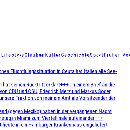
t
Lifestyle
Glauben
Kultur
Geschichte
Sport
Früher Vo
Flüchtluingssituation in Ceuta hat Italien alle See-
t seinen Rücktritt erklärt+++ .In einem Brief an die
en von CDU und CSU, Friedrich Merz und Markus Söder,
 unsere Fraktion von meinem Amt als Vorsitzender der
and (gegen Mexiko) haben in der vergangenen Nacht
stag in Miami zum Viertelfinale aufeinander+++
 heute in ein Hamburger Krankenhaus eingeliefert