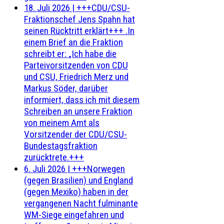
18. Juli 2026
|
+++CDU/CSU-
Fraktionschef Jens Spahn hat
seinen Rücktritt erklärt+++ .In
einem Brief an die Fraktion
schreibt er: „Ich habe die
Parteivorsitzenden von CDU
und CSU, Friedrich Merz und
Markus Söder, darüber
informiert, dass ich mit diesem
Schreiben an unsere Fraktion
von meinem Amt als
Vorsitzender der CDU/CSU-
Bundestagsfraktion
zurücktrete.+++
6. Juli 2026
|
+++Norwegen
(gegen Brasilien) und England
(gegen Mexiko) haben in der
vergangenen Nacht fulminante
WM-Siege eingefahren und