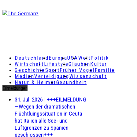
Deutschland
Europa
USA
Welt
Politik
Wirtschaft
Lifestyle
Glauben
Kultur
Geschichte
Sport
Früher Vogel
Familie
Medien
Verteidigung
Wissenschaft
Natur & Heimat
Gesundheit
Eilmeldungen
31. Juli 2026
|
+++EILMELDUNG
—Wegen der dramatischen
Flüchtluingssituation in Ceuta
hat Italien alle See- und
Luftgrenzen zu Spanien
geschlossen+++