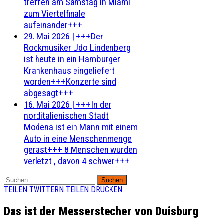
treffen am Samstag in Miami
zum Viertelfinale
aufeinander+++
29. Mai 2026
|
+++Der
Rockmusiker Udo Lindenberg
ist heute in ein Hamburger
Krankenhaus eingeliefert
worden+++Konzerte sind
abgesagt+++
16. Mai 2026
|
+++In der
norditalienischen Stadt
Modena ist ein Mann mit einem
Auto in eine Menschenmenge
gerast+++ 8 Menschen wurden
verletzt , davon 4 schwer+++
Suchen
nach:
TEILEN
TWITTERN
TEILEN
DRUCKEN
Das ist der Messerstecher von Duisburg