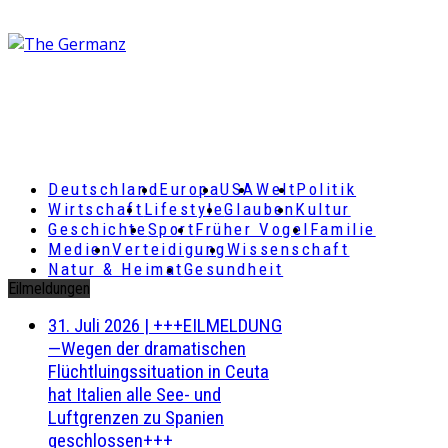
Deutschland
Europa
USA
Welt
Politik
Wirtschaft
Lifestyle
Glauben
Kultur
Geschichte
Sport
Früher Vogel
Familie
Medien
Verteidigung
Wissenschaft
Natur & Heimat
Gesundheit
Eilmeldungen
31. Juli 2026
|
+++EILMELDUNG
—Wegen der dramatischen
Flüchtluingssituation in Ceuta
hat Italien alle See- und
Luftgrenzen zu Spanien
geschlossen+++