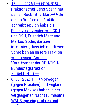
18. Juli 2026
|
+++CDU/CSU-
Fraktionschef Jens Spahn hat
seinen Rücktritt erklärt+++ .In
einem Brief an die Fraktion
schreibt er: „Ich habe die
Parteivorsitzenden von CDU
und CSU, Friedrich Merz und
Markus Söder, darüber
informiert, dass ich mit diesem
Schreiben an unsere Fraktion
von meinem Amt als
Vorsitzender der CDU/CSU-
Bundestagsfraktion
zurücktrete.+++
6. Juli 2026
|
+++Norwegen
(gegen Brasilien) und England
(gegen Mexiko) haben in der
vergangenen Nacht fulminante
WM-Siege eingefahren und