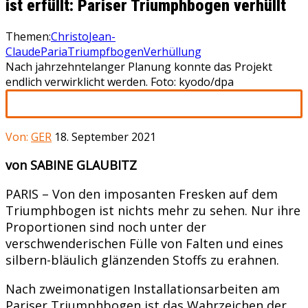
ist erfüllt: Pariser Triumphbogen verhüllt
Themen:
Christo
Jean-
Claude
Paria
Triumpfbogen
Verhüllung
Nach jahrzehntelanger Planung konnte das Projekt
endlich verwirklicht werden. Foto: kyodo/dpa
Von:
GER
18. September 2021
von SABINE GLAUBITZ
PARIS – Von den imposanten Fresken auf dem
Triumphbogen ist nichts mehr zu sehen. Nur ihre
Proportionen sind noch unter der
verschwenderischen Fülle von Falten und eines
silbern-bläulich glänzenden Stoffs zu erahnen.
Nach zweimonatigen Installationsarbeiten am
Pariser Triumphbogen ist das Wahrzeichen der