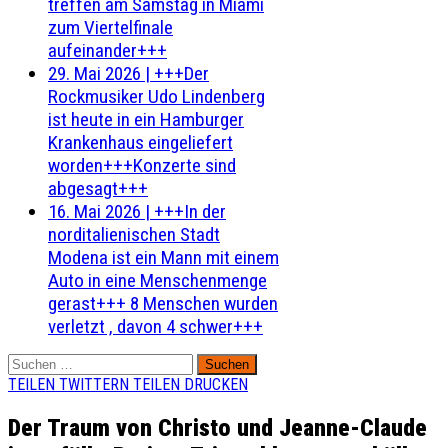
treffen am Samstag in Miami
zum Viertelfinale
aufeinander+++
29. Mai 2026
|
+++Der
Rockmusiker Udo Lindenberg
ist heute in ein Hamburger
Krankenhaus eingeliefert
worden+++Konzerte sind
abgesagt+++
16. Mai 2026
|
+++In der
norditalienischen Stadt
Modena ist ein Mann mit einem
Auto in eine Menschenmenge
gerast+++ 8 Menschen wurden
verletzt , davon 4 schwer+++
Suchen
nach:
TEILEN
TWITTERN
TEILEN
DRUCKEN
Der Traum von Christo und Jeanne-Claude