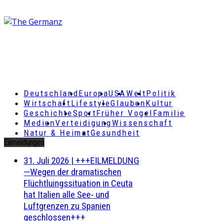
Deutschland
Europa
USA
Welt
Politik
Wirtschaft
Lifestyle
Glauben
Kultur
Geschichte
Sport
Früher Vogel
Familie
Medien
Verteidigung
Wissenschaft
Natur & Heimat
Gesundheit
Eilmeldungen
31. Juli 2026
|
+++EILMELDUNG
—Wegen der dramatischen
Flüchtluingssituation in Ceuta
hat Italien alle See- und
Luftgrenzen zu Spanien
geschlossen+++