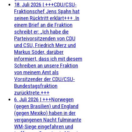
18. Juli 2026
|
+++CDU/CSU-
Fraktionschef Jens Spahn hat
seinen Rücktritt erklärt+++ .In
einem Brief an die Fraktion
schreibt er: „Ich habe die
Parteivorsitzenden von CDU
und CSU, Friedrich Merz und
Markus Söder, darüber
informiert, dass ich mit diesem
Schreiben an unsere Fraktion
von meinem Amt als
Vorsitzender der CDU/CSU-
Bundestagsfraktion
zurücktrete.+++
6. Juli 2026
|
+++Norwegen
(gegen Brasilien) und England
(gegen Mexiko) haben in der
vergangenen Nacht fulminante
WM-Siege eingefahren und