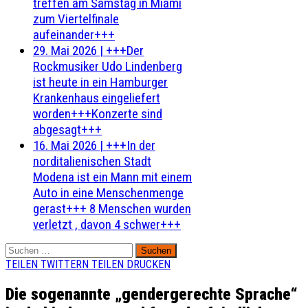
treffen am Samstag in Miami
zum Viertelfinale
aufeinander+++
29. Mai 2026
|
+++Der
Rockmusiker Udo Lindenberg
ist heute in ein Hamburger
Krankenhaus eingeliefert
worden+++Konzerte sind
abgesagt+++
16. Mai 2026
|
+++In der
norditalienischen Stadt
Modena ist ein Mann mit einem
Auto in eine Menschenmenge
gerast+++ 8 Menschen wurden
verletzt , davon 4 schwer+++
Suchen
nach:
TEILEN
TWITTERN
TEILEN
DRUCKEN
Die sogenannte „gendergerechte Sprache“