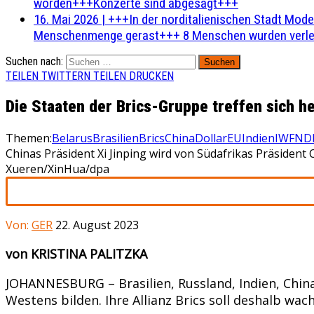
worden+++Konzerte sind abgesagt+++
16. Mai 2026
|
+++In der norditalienischen Stadt Mode
Menschenmenge gerast+++ 8 Menschen wurden verlet
Suchen nach:
TEILEN
TWITTERN
TEILEN
DRUCKEN
Die Staaten der Brics-Gruppe treffen sich 
Themen:
Belarus
Brasilien
Brics
China
Dollar
EU
Indien
IWF
ND
Chinas Präsident Xi Jinping wird von Südafrikas Präsident
Xueren/XinHua/dpa
Von:
GER
22. August 2023
von KRISTINA PALITZKA
JOHANNESBURG – Brasilien, Russland, Indien, China
Westens bilden. Ihre Allianz Brics soll deshalb wac