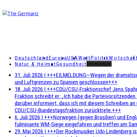
Deutschland
Europa
USA
Welt
Politik
Wirtschaf
Natur & Heimat
Gesundheit
Eilmeldungen
31. Juli 2026
|
+++EILMELDUNG—Wegen der dramatischen 
und Luftgrenzen zu Spanien geschlossen+++
18. Juli 2026
|
+++CDU/CSU-Fraktionschef Jens Spahn ha
Fraktion schreibt er: „Ich habe die Parteivorsitzend
darüber informiert, dass ich mit diesem Schreiben an
CDU/CSU-Bundestagsfraktion zurücktrete.+++
6. Juli 2026
|
+++Norwegen (gegen Brasilien) und Engl
fulminante WM-Siege eingefahren und treffen am Sam
29. Mai 2026
|
+++Der Rockmusiker Udo Lindenberg ist