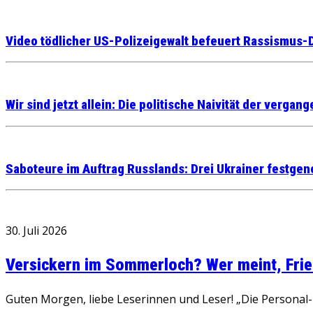
Video tödlicher US-Polizeigewalt befeuert Rassismus-
Wir sind jetzt allein: Die politische Naivität der verg
Saboteure im Auftrag Russlands: Drei Ukrainer festge
30. Juli 2026
Versickern im Sommerloch? Wer meint, Fried
Guten Morgen, liebe Leserinnen und Leser! „Die Personal-R