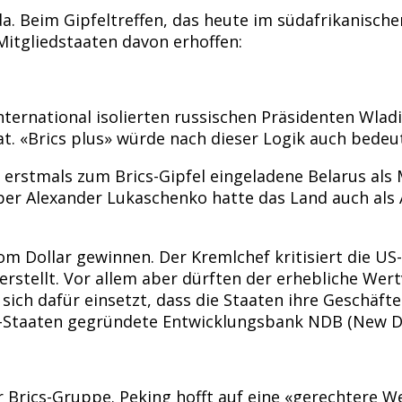
a. Beim Gipfeltreffen, das heute im südafrikanische
Mitgliedstaaten davon erhoffen:
nternational isolierten russischen Präsidenten Wlad
. «Brics plus» würde nach dieser Logik auch bedeut
s erstmals zum Brics-Gipfel eingeladene Belarus als
er Alexander Lukaschenko hatte das Land auch als 
om Dollar gewinnen. Der Kremlchef kritisiert die U
stellt. Vor allem aber dürften der erhebliche Wer
 sich dafür einsetzt, dass die Staaten ihre Geschäf
ics-Staaten gegründete Entwicklungsbank NDB (New 
er Brics-Gruppe. Peking hofft auf eine «gerechtere 