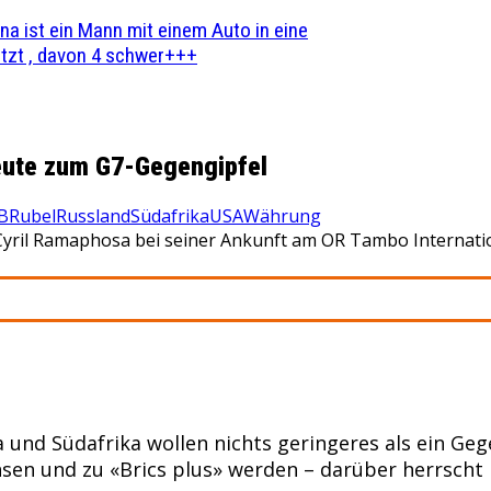
na ist ein Mann mit einem Auto in eine
zt , davon 4 schwer+++
heute zum G7-Gegengipfel
B
Rubel
Russland
Südafrika
USA
Währung
 Cyril Ramaphosa bei seiner Ankunft am OR Tambo Internatio
 und Südafrika wollen nichts geringeres als ein Ge
hsen und zu «Brics plus» werden – darüber herrscht E