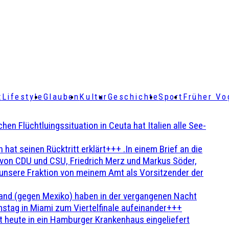
t
Lifestyle
Glauben
Kultur
Geschichte
Sport
Früher Vo
Flüchtluingssituation in Ceuta hat Italien alle See-
t seinen Rücktritt erklärt+++ .In einem Brief an die
en von CDU und CSU, Friedrich Merz und Markus Söder,
 unsere Fraktion von meinem Amt als Vorsitzender der
and (gegen Mexiko) haben in der vergangenen Nacht
stag in Miami zum Viertelfinale aufeinander+++
 heute in ein Hamburger Krankenhaus eingeliefert