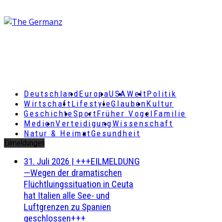
Deutschland
Europa
USA
Welt
Politik
Wirtschaft
Lifestyle
Glauben
Kultur
Geschichte
Sport
Früher Vogel
Familie
Medien
Verteidigung
Wissenschaft
Natur & Heimat
Gesundheit
Eilmeldungen
31. Juli 2026
|
+++EILMELDUNG
—Wegen der dramatischen
Flüchtluingssituation in Ceuta
hat Italien alle See- und
Luftgrenzen zu Spanien
geschlossen+++