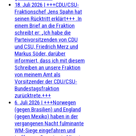
18. Juli 2026
|
+++CDU/CSU-
Fraktionschef Jens Spahn hat
seinen Rücktritt erklärt+++ .In
einem Brief an die Fraktion
schreibt er: „Ich habe die
Parteivorsitzenden von CDU
und CSU, Friedrich Merz und
Markus Söder, darüber
informiert, dass ich mit diesem
Schreiben an unsere Fraktion
von meinem Amt als
Vorsitzender der CDU/CSU-
Bundestagsfraktion
zurücktrete.+++
6. Juli 2026
|
+++Norwegen
(gegen Brasilien) und England
(gegen Mexiko) haben in der
vergangenen Nacht fulminante
WM-Siege eingefahren und