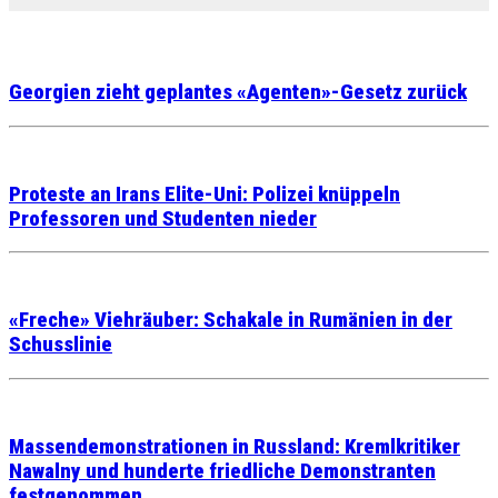
Georgien zieht geplantes «Agenten»-Gesetz zurück
Proteste an Irans Elite-Uni: Polizei knüppeln
Professoren und Studenten nieder
«Freche» Viehräuber: Schakale in Rumänien in der
Schusslinie
Massendemonstrationen in Russland: Kremlkritiker
Nawalny und hunderte friedliche Demonstranten
festgenommen