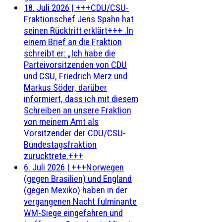
18. Juli 2026
|
+++CDU/CSU-
Fraktionschef Jens Spahn hat
seinen Rücktritt erklärt+++ .In
einem Brief an die Fraktion
schreibt er: „Ich habe die
Parteivorsitzenden von CDU
und CSU, Friedrich Merz und
Markus Söder, darüber
informiert, dass ich mit diesem
Schreiben an unsere Fraktion
von meinem Amt als
Vorsitzender der CDU/CSU-
Bundestagsfraktion
zurücktrete.+++
6. Juli 2026
|
+++Norwegen
(gegen Brasilien) und England
(gegen Mexiko) haben in der
vergangenen Nacht fulminante
WM-Siege eingefahren und