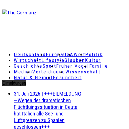
Deutschland
Europa
USA
Welt
Politik
Wirtschaft
Lifestyle
Glauben
Kultur
Geschichte
Sport
Früher Vogel
Familie
Medien
Verteidigung
Wissenschaft
Natur & Heimat
Gesundheit
Eilmeldungen
31. Juli 2026
|
+++EILMELDUNG
—Wegen der dramatischen
Flüchtluingssituation in Ceuta
hat Italien alle See- und
Luftgrenzen zu Spanien
geschlossen+++