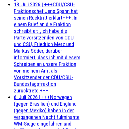
18. Juli 2026
|
+++CDU/CSU-
Fraktionschef Jens Spahn hat
seinen Rücktritt erklärt+++ .In
einem Brief an die Fraktion
schreibt er: „Ich habe die
Parteivorsitzenden von CDU
und CSU, Friedrich Merz und
Markus Söder, darüber
informiert, dass ich mit diesem
Schreiben an unsere Fraktion
von meinem Amt als
Vorsitzender der CDU/CSU-
Bundestagsfraktion
zurücktrete.+++
6. Juli 2026
|
+++Norwegen
(gegen Brasilien) und England
(gegen Mexiko) haben in der
vergangenen Nacht fulminante
WM-Siege eingefahren und