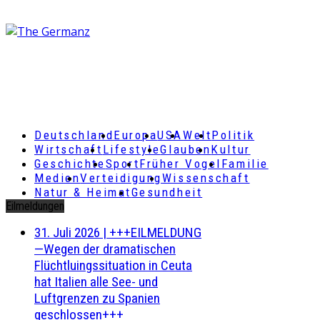
Deutschland
Europa
USA
Welt
Politik
Wirtschaft
Lifestyle
Glauben
Kultur
Geschichte
Sport
Früher Vogel
Familie
Medien
Verteidigung
Wissenschaft
Natur & Heimat
Gesundheit
Eilmeldungen
31. Juli 2026
|
+++EILMELDUNG
—Wegen der dramatischen
Flüchtluingssituation in Ceuta
hat Italien alle See- und
Luftgrenzen zu Spanien
geschlossen+++