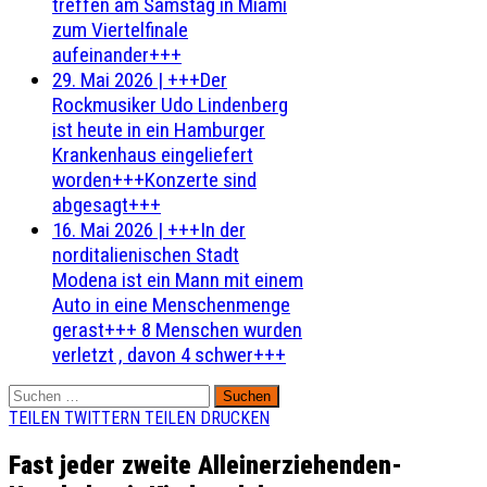
treffen am Samstag in Miami
zum Viertelfinale
aufeinander+++
29. Mai 2026
|
+++Der
Rockmusiker Udo Lindenberg
ist heute in ein Hamburger
Krankenhaus eingeliefert
worden+++Konzerte sind
abgesagt+++
16. Mai 2026
|
+++In der
norditalienischen Stadt
Modena ist ein Mann mit einem
Auto in eine Menschenmenge
gerast+++ 8 Menschen wurden
verletzt , davon 4 schwer+++
Suchen
nach:
TEILEN
TWITTERN
TEILEN
DRUCKEN
Fast jeder zweite Alleinerziehenden-