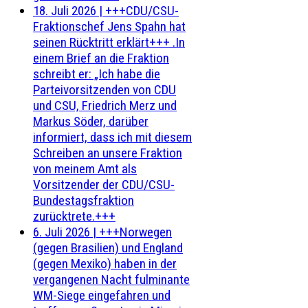
18. Juli 2026
|
+++CDU/CSU-
Fraktionschef Jens Spahn hat
seinen Rücktritt erklärt+++ .In
einem Brief an die Fraktion
schreibt er: „Ich habe die
Parteivorsitzenden von CDU
und CSU, Friedrich Merz und
Markus Söder, darüber
informiert, dass ich mit diesem
Schreiben an unsere Fraktion
von meinem Amt als
Vorsitzender der CDU/CSU-
Bundestagsfraktion
zurücktrete.+++
6. Juli 2026
|
+++Norwegen
(gegen Brasilien) und England
(gegen Mexiko) haben in der
vergangenen Nacht fulminante
WM-Siege eingefahren und