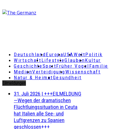
Deutschland
Europa
USA
Welt
Politik
Wirtschaft
Lifestyle
Glauben
Kultur
Geschichte
Sport
Früher Vogel
Familie
Medien
Verteidigung
Wissenschaft
Natur & Heimat
Gesundheit
Eilmeldungen
31. Juli 2026
|
+++EILMELDUNG
—Wegen der dramatischen
Flüchtluingssituation in Ceuta
hat Italien alle See- und
Luftgrenzen zu Spanien
geschlossen+++