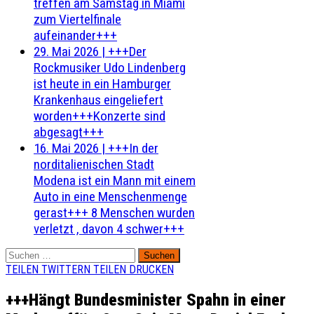
treffen am Samstag in Miami
zum Viertelfinale
aufeinander+++
29. Mai 2026
|
+++Der
Rockmusiker Udo Lindenberg
ist heute in ein Hamburger
Krankenhaus eingeliefert
worden+++Konzerte sind
abgesagt+++
16. Mai 2026
|
+++In der
norditalienischen Stadt
Modena ist ein Mann mit einem
Auto in eine Menschenmenge
gerast+++ 8 Menschen wurden
verletzt , davon 4 schwer+++
Suchen
nach:
TEILEN
TWITTERN
TEILEN
DRUCKEN
+++Hängt Bundesminister Spahn in einer