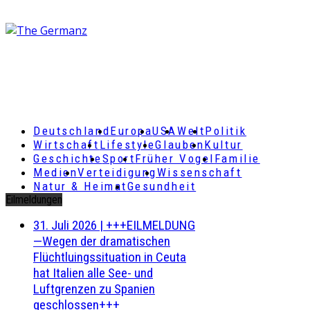
Deutschland
Europa
USA
Welt
Politik
Wirtschaft
Lifestyle
Glauben
Kultur
Geschichte
Sport
Früher Vogel
Familie
Medien
Verteidigung
Wissenschaft
Natur & Heimat
Gesundheit
Eilmeldungen
31. Juli 2026
|
+++EILMELDUNG
—Wegen der dramatischen
Flüchtluingssituation in Ceuta
hat Italien alle See- und
Luftgrenzen zu Spanien
geschlossen+++