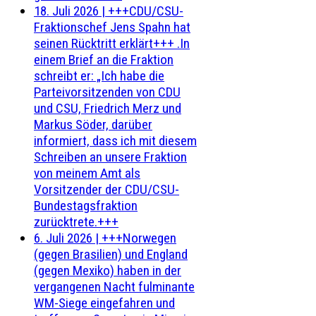
18. Juli 2026
|
+++CDU/CSU-
Fraktionschef Jens Spahn hat
seinen Rücktritt erklärt+++ .In
einem Brief an die Fraktion
schreibt er: „Ich habe die
Parteivorsitzenden von CDU
und CSU, Friedrich Merz und
Markus Söder, darüber
informiert, dass ich mit diesem
Schreiben an unsere Fraktion
von meinem Amt als
Vorsitzender der CDU/CSU-
Bundestagsfraktion
zurücktrete.+++
6. Juli 2026
|
+++Norwegen
(gegen Brasilien) und England
(gegen Mexiko) haben in der
vergangenen Nacht fulminante
WM-Siege eingefahren und