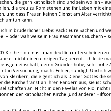
nschen, die gern katholisch sind und sein wollen – a
wollen, die treu zu Rom stehen und ihr Leben mit ei
nden, und dass Frauen keinen Dienst am Altar verric
ich umtun kann.
e ich in brüderlicher Liebe: Packt Eure Sachen und 
el – oder wahlweise in Frau Kässmanns Büchern – s
EKD-Kirche – da muss man deutlich unterscheiden zu
abe es nicht einen einzigen Tag bereut. Ich leide ma
ensgemeinschaft, deren Gründer hohe, sehr hohe An
t in Versuchung, macht Fehler, sündigt. Und ich war
on Klerikern, die eigentlich als Diener Gottes die s
die Kirche franst an ihren Rändern aus, sie ist sc
llschaften an. Nicht in den Favelas von Rio, nicht 
Nonnen der katholischen Kirche (und anderer Hilfsor
t vom Chaffeur im Dienstwagen am Volk Gottes vorbei