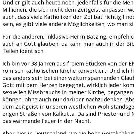
Und er gilt auch heute noch, jedenfalls für die Me
Millionen, die sich nicht dem Zeitgeist anpassen 
auch, dass viele Katholiken den Zölibat richtig fi
sein, es gibt viele andere Möglichkeiten, wo man s
Für die anderen, inklusive Herrn Bätzing, empfehl
auch an Gott glauben, da kann man auch in der Bib
Teilen identisch.
Ich bin vor 38 Jahren aus freiem Stücken von der 
römisch-katholischen Kirche konvertiert. Und ich h
das anders sein bei einer weltumspannenden Glaub
Gott mit dem Herzen begegnet, wirklich jeder komm
sexuellen Missbrauchs in meiner Kirche, begangen v
können, ohne auch nur darüber nachzudenken. Aber 
dem Zeitgeist in unseren westlichen Wohlstandsgese
engen Straßen von Kalkutta. Da sind Priester und 
das wärmende Feuer in der Nacht.
Aber hier in Deutschland, wo die hohe Geistlichkei