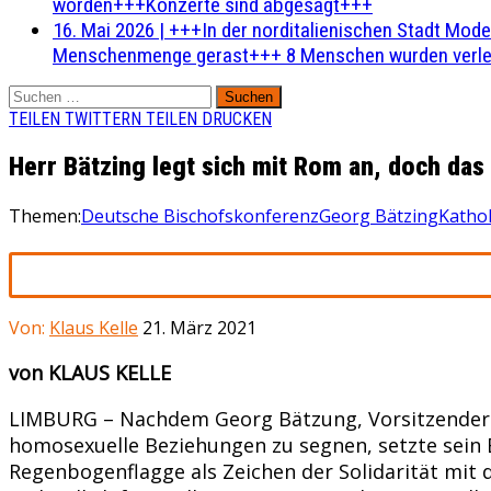
worden+++Konzerte sind abgesagt+++
16. Mai 2026
|
+++In der norditalienischen Stadt Mode
Menschenmenge gerast+++ 8 Menschen wurden verlet
Suchen
nach:
TEILEN
TWITTERN
TEILEN
DRUCKEN
Herr Bätzing legt sich mit Rom an, doch das
Themen:
Deutsche Bischofskonferenz
Georg Bätzing
Kathol
Von:
Klaus Kelle
21. März 2021
von KLAUS KELLE
LIMBURG – Nachdem Georg Bätzung, Vorsitzender de
homosexuelle Beziehungen zu segnen, setzte sein 
Regenbogenflagge als Zeichen der Solidarität mit 