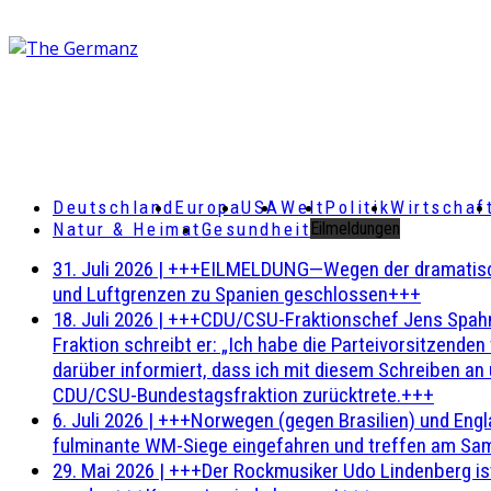
Deutschland
Europa
USA
Welt
Politik
Wirtschaf
Natur & Heimat
Gesundheit
Eilmeldungen
31. Juli 2026
|
+++EILMELDUNG—Wegen der dramatischen 
und Luftgrenzen zu Spanien geschlossen+++
18. Juli 2026
|
+++CDU/CSU-Fraktionschef Jens Spahn ha
Fraktion schreibt er: „Ich habe die Parteivorsitzend
darüber informiert, dass ich mit diesem Schreiben an
CDU/CSU-Bundestagsfraktion zurücktrete.+++
6. Juli 2026
|
+++Norwegen (gegen Brasilien) und Engl
fulminante WM-Siege eingefahren und treffen am Sam
29. Mai 2026
|
+++Der Rockmusiker Udo Lindenberg ist