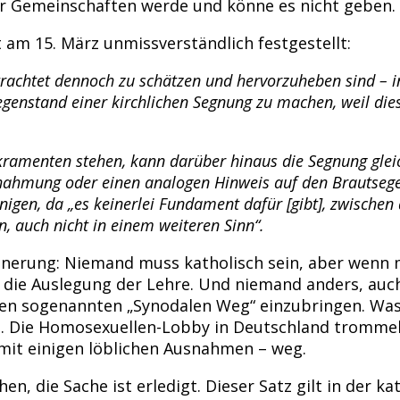
ler Gemeinschaften werde und könne es nicht geben.
 am 15. März unmissverständlich festgestellt:
trachtet dennoch zu schätzen und hervorzuheben sind – in
egenstand einer kirchlichen Segnung zu machen, weil die
ramenten stehen, kann darüber hinaus die Segnung gleich
chahmung oder einen analogen Hinweis auf den Brautsege
inigen, da „es keinerlei Fundament dafür [gibt], zwisc
, auch nicht in einem weiteren Sinn“.
nnerung: Niemand muss katholisch sein, aber wenn ma
– die Auslegung der Lehre. Und niemand anders, auch
en sogenannten „Synodalen Weg“ einzubringen. Was
en. Die Homosexuellen-Lobby in Deutschland tromme
 mit einigen löblichen Ausnahmen – weg.
, die Sache ist erledigt. Dieser Satz gilt in der ka