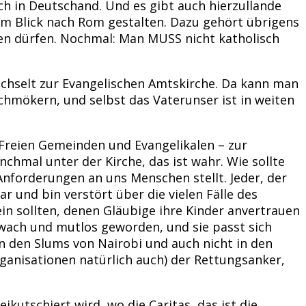
uch in Deutschand. Und es gibt auch hierzullande
nem Blick nach Rom gestalten. Dazu gehört übrigens
hten dürfen. Nochmal: Man MUSS nicht katholisch
wechselt zur Evangelischen Amtskirche. Da kann man
chmökern, und selbst das Vaterunser ist in weiten
 Freien Gemeinden und Evangelikalen – zur
nchmal unter der Kirche, das ist wahr. Wie sollte
forderungen an uns Menschen stellt. Jeder, der
 und bin verstört über die vielen Fälle des
ein sollten, denen Gläubige ihre Kinder anvertrauen
hwach und mutlos geworden, und sie passt sich
in den Slums von Nairobi und auch nicht in den
ganisationen natürlich auch) der Rettungsanker,
kutschiert wird, wo die Caritas, das ist die