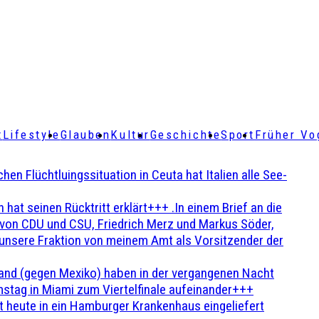
t
Lifestyle
Glauben
Kultur
Geschichte
Sport
Früher Vo
Flüchtluingssituation in Ceuta hat Italien alle See-
t seinen Rücktritt erklärt+++ .In einem Brief an die
en von CDU und CSU, Friedrich Merz und Markus Söder,
 unsere Fraktion von meinem Amt als Vorsitzender der
and (gegen Mexiko) haben in der vergangenen Nacht
stag in Miami zum Viertelfinale aufeinander+++
 heute in ein Hamburger Krankenhaus eingeliefert