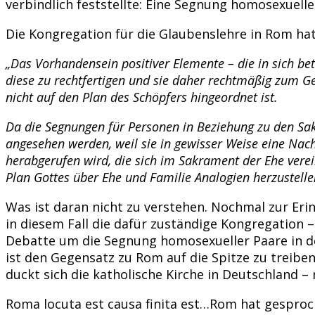
verbindlich feststellte: Eine Segnung homosexuel
Die Kongregation für die Glaubenslehre in Rom hat
„Das Vorhandensein positiver Elemente – die in sich be
diese zu rechtfertigen und sie daher rechtmäßig zum G
nicht auf den Plan des Schöpfers hingeordnet ist.
Da die Segnungen für Personen in Beziehung zu den Sak
angesehen werden, weil sie in gewisser Weise eine Na
herabgerufen wird, die sich im Sakrament der Ehe vere
Plan Gottes über Ehe und Familie Analogien herzustellen
Was ist daran nicht zu verstehen. Nochmal zur Eri
in diesem Fall die dafür zuständige Kongregation 
Debatte um die Segnung homosexueller Paare in d
ist den Gegensatz zu Rom auf die Spitze zu treib
duckt sich die katholische Kirche in Deutschland –
Roma locuta est causa finita est…Rom hat gesprochen