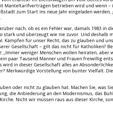
it Manteltarifverträgen betrieben wird und wenn – ic
oßstadt zum Start ins neue Jahr eingeladen werden
…
über nach, ob es ein Fehler war, damals 1983 in die
 so stark und überzeugt wie nie zuvor. Und deshalb 
. Kämpfen für unser Recht, das zu glauben und unse
nserer Gesellschaft – gilt das nicht für Katholiken? 
z: „Immer weniger Menschen wollen heiraten, aber w
 ein paar Tausend Männer und Frauen freiwillig ents
wird in dieser Gesellschaft alles an Absonderlichkei
r? Merkwürdige Vorstellung von bunter Vielfalt. Die
auben oder nicht zu glauben hat. Machen Sie, was Si
ng, die Anbiederung an den Modernismus, das Buhl
irche. Nicht wir müssen raus aus dieser Kirche, son