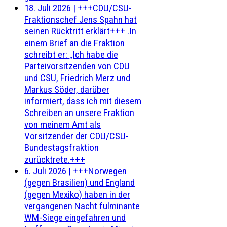
18. Juli 2026
|
+++CDU/CSU-
Fraktionschef Jens Spahn hat
seinen Rücktritt erklärt+++ .In
einem Brief an die Fraktion
schreibt er: „Ich habe die
Parteivorsitzenden von CDU
und CSU, Friedrich Merz und
Markus Söder, darüber
informiert, dass ich mit diesem
Schreiben an unsere Fraktion
von meinem Amt als
Vorsitzender der CDU/CSU-
Bundestagsfraktion
zurücktrete.+++
6. Juli 2026
|
+++Norwegen
(gegen Brasilien) und England
(gegen Mexiko) haben in der
vergangenen Nacht fulminante
WM-Siege eingefahren und