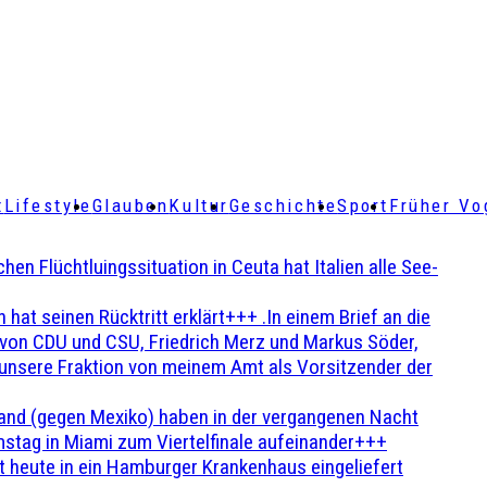
t
Lifestyle
Glauben
Kultur
Geschichte
Sport
Früher Vo
Flüchtluingssituation in Ceuta hat Italien alle See-
t seinen Rücktritt erklärt+++ .In einem Brief an die
en von CDU und CSU, Friedrich Merz und Markus Söder,
 unsere Fraktion von meinem Amt als Vorsitzender der
and (gegen Mexiko) haben in der vergangenen Nacht
stag in Miami zum Viertelfinale aufeinander+++
 heute in ein Hamburger Krankenhaus eingeliefert