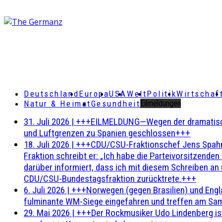
Deutschland
Europa
USA
Welt
Politik
Wirtschaf
Natur & Heimat
Gesundheit
Eilmeldungen
31. Juli 2026
|
+++EILMELDUNG—Wegen der dramatischen 
und Luftgrenzen zu Spanien geschlossen+++
18. Juli 2026
|
+++CDU/CSU-Fraktionschef Jens Spahn ha
Fraktion schreibt er: „Ich habe die Parteivorsitzend
darüber informiert, dass ich mit diesem Schreiben an
CDU/CSU-Bundestagsfraktion zurücktrete.+++
6. Juli 2026
|
+++Norwegen (gegen Brasilien) und Engl
fulminante WM-Siege eingefahren und treffen am Sam
29. Mai 2026
|
+++Der Rockmusiker Udo Lindenberg ist