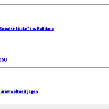
Suwalki-Lücke“ ins Baltikum
 CDU
urow weltweit jagen