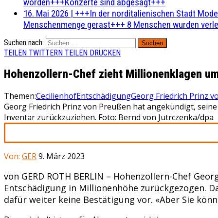
worden+++Konzerte sind abgesagt+++
16. Mai 2026
|
+++In der norditalienischen Stadt Mode
Menschenmenge gerast+++ 8 Menschen wurden verlet
Suchen nach:
TEILEN
TWITTERN
TEILEN
DRUCKEN
Hohenzollern-Chef zieht Millionenklagen u
Themen:
Cecilienhof
Entschädigung
Georg Friedrich Prinz 
Georg Friedrich Prinz von Preußen hat angekündigt, sein
Inventar zurückzuziehen. Foto: Bernd von Jutrczenka/dpa
Von:
GER
9. März 2023
von GERD ROTH BERLIN – Hohenzollern-Chef Georg 
Entschädigung in Millionenhöhe zurückgezogen. Das
dafür weiter keine Bestätigung vor. «Aber Sie könn