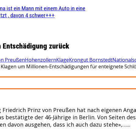
na ist ein Mann mit einem Auto in eine
zt , davon 4 schwer+++
m Entschädigung zurück
von Preußen
Hohenzollern
Klage
Krongut Bornstedt
Nationals
e Klagen um Millionen-Entschädigungen für enteignete Schl
Friedrich Prinz von Preußen hat nach eigenen Anga
 bestätigte der 46-Jährige in Berlin. Von Seiten d
en davon ausgehen, dass ich auch dazu stehe»,…...