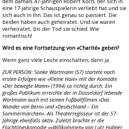
dem damals 47-jährigen Robert Koch, der sich in
eine 17-jährige Schauspielerin verliebt hat und sie
sich auch in ihn. Das ist genau so passiert. Die
beiden haben auch geheiratet. Und sie waren
verheiratet, bis der Tod sie schied. Wie
romantisch!
Wird es eine Fortsetzung von «Charité» geben?
Wenn ganz viele Leute einschalten, dann ja.
ZUR PERSON: Sönke Wortmann (57) startete nach
ersten Erfolgen wie «Kleine Haie» mit der Komödie
«Der bewegte Mann» (1994) so richtig durch. Ein
großes Publikum erreichte der in Düsseldorf lebende
Wortmann auch mit seinen Fußballfilmen «Das
Wunder von Bern» und «Deutschland – Ein
Sommermärchen». Als Theaterregisseur ist der 57-
Jährige ebenfalls aktiv. Zuletzt brachte er die
Flüchtlingskomödie ««Willkommen» von Lutz Hübner