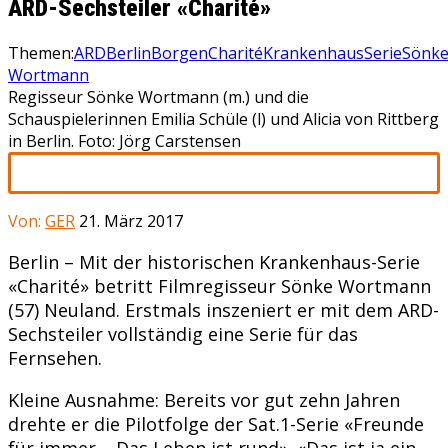
ARD-Sechsteiler «Charité»
Themen:
ARD
Berlin
Borgen
Charité
Krankenhaus
Serie
Sönk
Wortmann
Regisseur Sönke Wortmann (m.) und die
Schauspielerinnen Emilia Schüle (l) und Alicia von Rittberg
in Berlin. Foto: Jörg Carstensen
Von:
GER
21. März 2017
Berlin – Mit der historischen Krankenhaus-Serie
«Charité» betritt Filmregisseur Sönke Wortmann
(57) Neuland. Erstmals inszeniert er mit dem ARD-
Sechsteiler vollständig eine Serie für das
Fernsehen.
Kleine Ausnahme: Bereits vor gut zehn Jahren
drehte er die Pilotfolge der Sat.1-Serie «Freunde
für immer – Das Leben ist rund». «Das ist ja ein