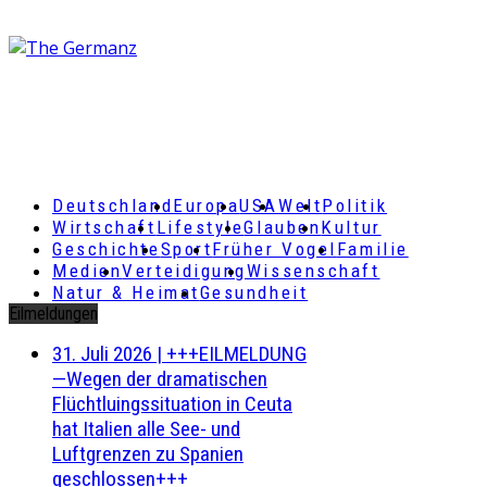
Deutschland
Europa
USA
Welt
Politik
Wirtschaft
Lifestyle
Glauben
Kultur
Geschichte
Sport
Früher Vogel
Familie
Medien
Verteidigung
Wissenschaft
Natur & Heimat
Gesundheit
Eilmeldungen
31. Juli 2026
|
+++EILMELDUNG
—Wegen der dramatischen
Flüchtluingssituation in Ceuta
hat Italien alle See- und
Luftgrenzen zu Spanien
geschlossen+++