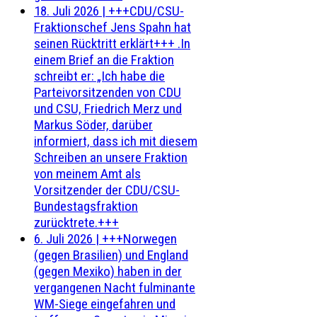
18. Juli 2026
|
+++CDU/CSU-
Fraktionschef Jens Spahn hat
seinen Rücktritt erklärt+++ .In
einem Brief an die Fraktion
schreibt er: „Ich habe die
Parteivorsitzenden von CDU
und CSU, Friedrich Merz und
Markus Söder, darüber
informiert, dass ich mit diesem
Schreiben an unsere Fraktion
von meinem Amt als
Vorsitzender der CDU/CSU-
Bundestagsfraktion
zurücktrete.+++
6. Juli 2026
|
+++Norwegen
(gegen Brasilien) und England
(gegen Mexiko) haben in der
vergangenen Nacht fulminante
WM-Siege eingefahren und