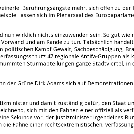
keinerlei Berührungsängste mehr, sich offen zu de
spiel lassen sich im Plenarsaal des Europaparlamen
 nun wirklich nichts einzuwenden sein. So gut wie 
s Vorwand und am Rande zu tun. Tatsächlich handelt 
im politischen Kampf Gewalt, Sachbeschädigung, Br
erfassungsschutz 47 regionale Antifa-Gruppen als kla
mummten Sturmabteilungen ganze Stadtviertel, in 
enn der Grüne Dirk Adams sich auf Demonstrationen
stizminister und damit zuständig dafür, den Staat 
eichnend, sich mit den Fahnen einer offiziell als ve
r eine Sekunde vor, der Justizminister irgendeines B
 die Fahne einer rechtsextremistischen, verfassung