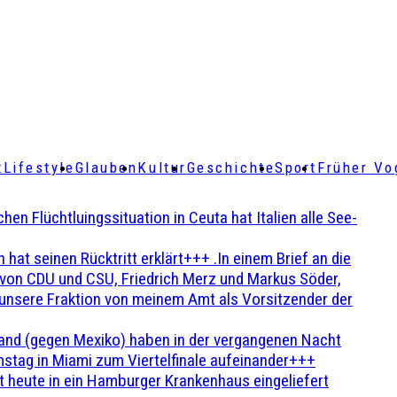
t
Lifestyle
Glauben
Kultur
Geschichte
Sport
Früher Vo
Flüchtluingssituation in Ceuta hat Italien alle See-
t seinen Rücktritt erklärt+++ .In einem Brief an die
en von CDU und CSU, Friedrich Merz und Markus Söder,
 unsere Fraktion von meinem Amt als Vorsitzender der
and (gegen Mexiko) haben in der vergangenen Nacht
stag in Miami zum Viertelfinale aufeinander+++
 heute in ein Hamburger Krankenhaus eingeliefert