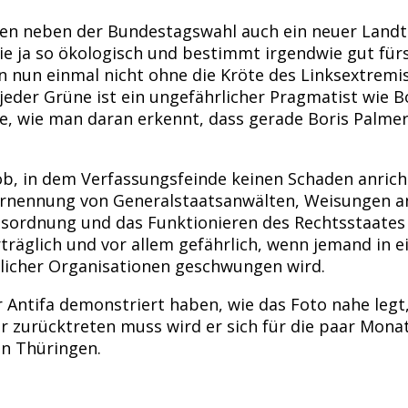
en neben der Bundestagswahl auch ein neuer Landt
ie ja so ökologisch und bestimmt irgendwie gut fürs
un einmal nicht ohne die Kröte des Linksextremismu
 jeder Grüne ist ein ungefährlicher Pragmatist wie 
, wie man daran erkennt, dass gerade Boris Palmer 
sjob, in dem Verfassungsfeinde keinen Schaden anric
Ernennung von Generalstaatsanwälten, Weisungen an
chtsordnung und das Funktionieren des Rechtsstaate
erträglich und vor allem gefährlich, wenn jemand in
ndlicher Organisationen geschwungen wird.
 Antifa demonstriert haben, wie das Foto nahe legt, 
ehr zurücktreten muss wird er sich für die paar Mona
in Thüringen.