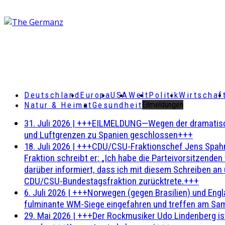
Deutschland
Europa
USA
Welt
Politik
Wirtschaf
Natur & Heimat
Gesundheit
Eilmeldungen
31. Juli 2026
|
+++EILMELDUNG—Wegen der dramatischen 
und Luftgrenzen zu Spanien geschlossen+++
18. Juli 2026
|
+++CDU/CSU-Fraktionschef Jens Spahn ha
Fraktion schreibt er: „Ich habe die Parteivorsitzend
darüber informiert, dass ich mit diesem Schreiben an
CDU/CSU-Bundestagsfraktion zurücktrete.+++
6. Juli 2026
|
+++Norwegen (gegen Brasilien) und Engl
fulminante WM-Siege eingefahren und treffen am Sam
29. Mai 2026
|
+++Der Rockmusiker Udo Lindenberg ist