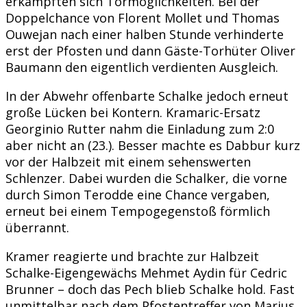
erkämpften sich Tormöglichkeiten. Bei der
Doppelchance von Florent Mollet und Thomas
Ouwejan nach einer halben Stunde verhinderte
erst der Pfosten und dann Gäste-Torhüter Oliver
Baumann den eigentlich verdienten Ausgleich.
In der Abwehr offenbarte Schalke jedoch erneut
große Lücken bei Kontern. Kramaric-Ersatz
Georginio Rutter nahm die Einladung zum 2:0
aber nicht an (23.). Besser machte es Dabbur kurz
vor der Halbzeit mit einem sehenswerten
Schlenzer. Dabei wurden die Schalker, die vorne
durch Simon Terodde eine Chance vergaben,
erneut bei einem Tempogegenstoß förmlich
überrannt.
Kramer reagierte und brachte zur Halbzeit
Schalke-Eigengewächs Mehmet Aydin für Cedric
Brunner – doch das Pech blieb Schalke hold. Fast
unmittelbar nach dem Pfostentreffer von Marius