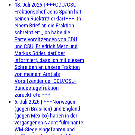
18. Juli 2026
|
+++CDU/CSU-
Fraktionschef Jens Spahn hat
seinen Rücktritt erklärt+++ .In
einem Brief an die Fraktion
schreibt er: „Ich habe die
Parteivorsitzenden von CDU
und CSU, Friedrich Merz und
Markus Söder, darüber
informiert, dass ich mit diesem
Schreiben an unsere Fraktion
von meinem Amt als
Vorsitzender der CDU/CSU-
Bundestagsfraktion
zurücktrete.+++
6. Juli 2026
|
+++Norwegen
(gegen Brasilien) und England
(gegen Mexiko) haben in der
vergangenen Nacht fulminante
WM-Siege eingefahren und