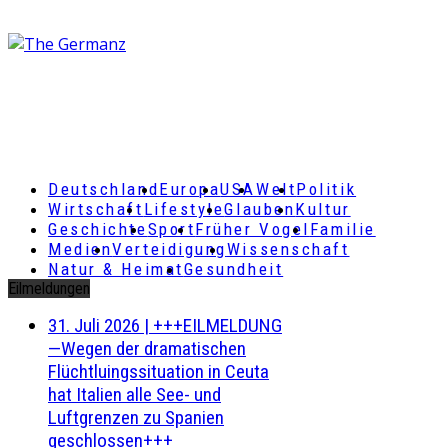
Deutschland
Europa
USA
Welt
Politik
Wirtschaft
Lifestyle
Glauben
Kultur
Geschichte
Sport
Früher Vogel
Familie
Medien
Verteidigung
Wissenschaft
Natur & Heimat
Gesundheit
Eilmeldungen
31. Juli 2026
|
+++EILMELDUNG
—Wegen der dramatischen
Flüchtluingssituation in Ceuta
hat Italien alle See- und
Luftgrenzen zu Spanien
geschlossen+++