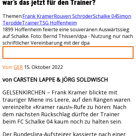
war’s das jetzt für den Trainer?
Themen:
Frank Kramer
Rouven Schröder
Schalke 04
Simon
Terodde
Trainer
TSG Hoffenheim
1899 Hoffenheim feierte eine souveränen Auswärtssieg
auf Schalke. Foto: Bernd Thissen/dpa - Nutzung nur nach
schriftlicher Vereinbarung mit der dpa
Von:
GER
15. Oktober 2022
von CARSTEN LAPPE & JÖRG SOLDWISCH
GELSENKIRCHEN – Frank Kramer blickte mit
trauriger Miene ins Leere, auf den Rängen waren
vereinzelte «Kramer raus!»-Rufe zu hören: Nach
dem nächsten Rückschlag dürfte der Trainer
beim FC Schalke 04 kaum noch zu halten sein.
Der Bundesliga-Aufsteiger kassierte nach einer