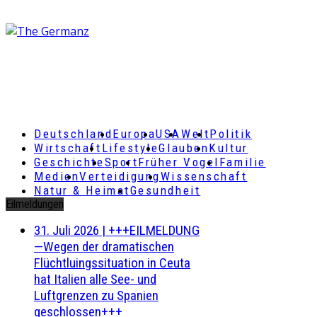
Deutschland
Europa
USA
Welt
Politik
Wirtschaft
Lifestyle
Glauben
Kultur
Geschichte
Sport
Früher Vogel
Familie
Medien
Verteidigung
Wissenschaft
Natur & Heimat
Gesundheit
Eilmeldungen
31. Juli 2026
|
+++EILMELDUNG
—Wegen der dramatischen
Flüchtluingssituation in Ceuta
hat Italien alle See- und
Luftgrenzen zu Spanien
geschlossen+++