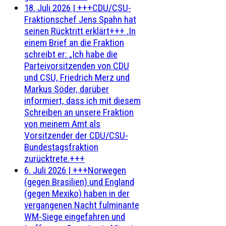
18. Juli 2026
|
+++CDU/CSU-
Fraktionschef Jens Spahn hat
seinen Rücktritt erklärt+++ .In
einem Brief an die Fraktion
schreibt er: „Ich habe die
Parteivorsitzenden von CDU
und CSU, Friedrich Merz und
Markus Söder, darüber
informiert, dass ich mit diesem
Schreiben an unsere Fraktion
von meinem Amt als
Vorsitzender der CDU/CSU-
Bundestagsfraktion
zurücktrete.+++
6. Juli 2026
|
+++Norwegen
(gegen Brasilien) und England
(gegen Mexiko) haben in der
vergangenen Nacht fulminante
WM-Siege eingefahren und