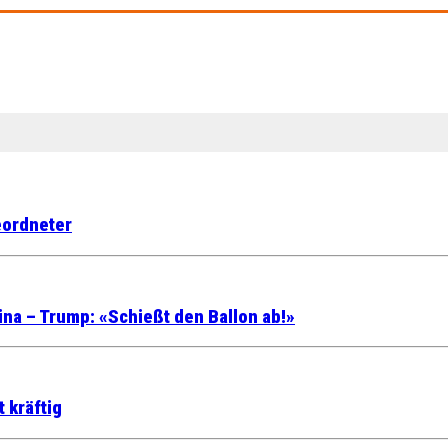
eordneter
a – Trump: «Schießt den Ballon ab!»
 kräftig