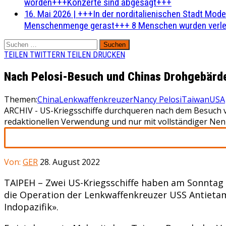
worden+++Konzerte sind abgesagt+++
16. Mai 2026
|
+++In der norditalienischen Stadt Mode
Menschenmenge gerast+++ 8 Menschen wurden verlet
Suchen
nach:
TEILEN
TWITTERN
TEILEN
DRUCKEN
Nach Pelosi-Besuch und Chinas Drohgebärde
Themen:
China
Lenkwaffenkreuzer
Nancy Pelosi
Taiwan
USA
ARCHIV - US-Kriegsschiffe durchqueren nach dem Besuch v
redaktionellen Verwendung und nur mit vollständiger Ne
Von:
GER
28. August 2022
TAIPEH – Zwei US-Kriegsschiffe haben am Sonntag d
die Operation der Lenkwaffenkreuzer USS Antietam
Indopazifik».