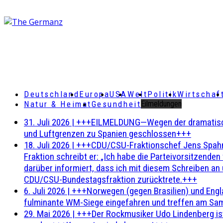
Deutschland
Europa
USA
Welt
Politik
Wirtschaf
Natur & Heimat
Gesundheit
Eilmeldungen
31. Juli 2026
|
+++EILMELDUNG—Wegen der dramatischen 
und Luftgrenzen zu Spanien geschlossen+++
18. Juli 2026
|
+++CDU/CSU-Fraktionschef Jens Spahn ha
Fraktion schreibt er: „Ich habe die Parteivorsitzend
darüber informiert, dass ich mit diesem Schreiben an
CDU/CSU-Bundestagsfraktion zurücktrete.+++
6. Juli 2026
|
+++Norwegen (gegen Brasilien) und Engl
fulminante WM-Siege eingefahren und treffen am Sam
29. Mai 2026
|
+++Der Rockmusiker Udo Lindenberg ist