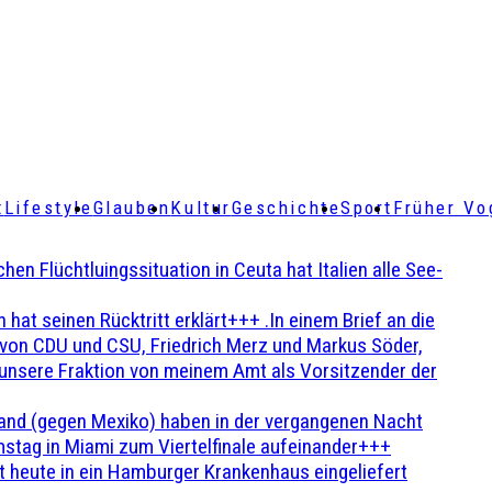
t
Lifestyle
Glauben
Kultur
Geschichte
Sport
Früher Vo
Flüchtluingssituation in Ceuta hat Italien alle See-
t seinen Rücktritt erklärt+++ .In einem Brief an die
en von CDU und CSU, Friedrich Merz und Markus Söder,
 unsere Fraktion von meinem Amt als Vorsitzender der
and (gegen Mexiko) haben in der vergangenen Nacht
stag in Miami zum Viertelfinale aufeinander+++
 heute in ein Hamburger Krankenhaus eingeliefert