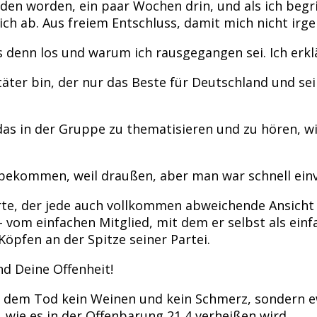
den worden, ein paar Wochen drin, und als ich begri
h ab. Aus freiem Entschluss, damit mich nicht irg
s denn los und warum ich rausgegangen sei. Ich erk
täter bin, der nur das Beste für Deutschland und se
, das in der Gruppe zu thematisieren und zu hören,
tbekommen, weil draußen, aber man war schnell ein
, der jede auch vollkommen abweichende Ansicht zu
 vom einfachen Mitglied, mit dem er selbst als ein
Köpfen an der Spitze seiner Partei.
nd Deine Offenheit!
t dem Tod kein Weinen und kein Schmerz, sondern e
wie es in der Offenbarung 21,4 verheißen wird.