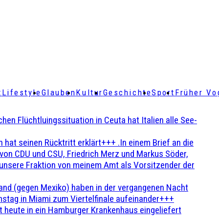
t
Lifestyle
Glauben
Kultur
Geschichte
Sport
Früher Vo
Flüchtluingssituation in Ceuta hat Italien alle See-
t seinen Rücktritt erklärt+++ .In einem Brief an die
en von CDU und CSU, Friedrich Merz und Markus Söder,
 unsere Fraktion von meinem Amt als Vorsitzender der
and (gegen Mexiko) haben in der vergangenen Nacht
stag in Miami zum Viertelfinale aufeinander+++
 heute in ein Hamburger Krankenhaus eingeliefert