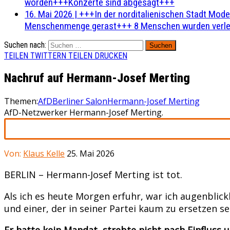
worden+++Konzerte sind abgesagt+++
16. Mai 2026
|
+++In der norditalienischen Stadt Mode
Menschenmenge gerast+++ 8 Menschen wurden verlet
Suchen nach:
TEILEN
TWITTERN
TEILEN
DRUCKEN
Nachruf auf Hermann-Josef Merting
Themen:
AfD
Berliner Salon
Hermann-Josef Merting
AfD-Netzwerker Hermann-Josef Merting.
Von:
Klaus Kelle
25. Mai 2026
BERLIN – Hermann-Josef Merting ist tot.
Als ich es heute Morgen erfuhr, war ich augenblick
und einer, der in seiner Partei kaum zu ersetzen s
Er hatte kein Mandat, strebte nicht nach Einfluss 