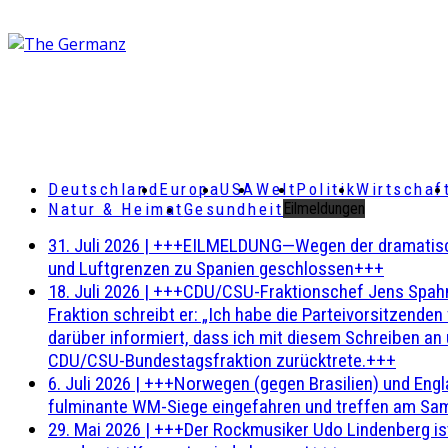
Deutschland
Europa
USA
Welt
Politik
Wirtschaf
Natur & Heimat
Gesundheit
Eilmeldungen
31. Juli 2026
|
+++EILMELDUNG—Wegen der dramatischen 
und Luftgrenzen zu Spanien geschlossen+++
18. Juli 2026
|
+++CDU/CSU-Fraktionschef Jens Spahn ha
Fraktion schreibt er: „Ich habe die Parteivorsitzend
darüber informiert, dass ich mit diesem Schreiben an
CDU/CSU-Bundestagsfraktion zurücktrete.+++
6. Juli 2026
|
+++Norwegen (gegen Brasilien) und Engl
fulminante WM-Siege eingefahren und treffen am Sam
29. Mai 2026
|
+++Der Rockmusiker Udo Lindenberg ist