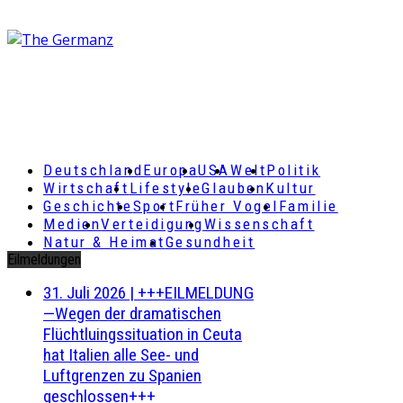
Deutschland
Europa
USA
Welt
Politik
Wirtschaft
Lifestyle
Glauben
Kultur
Geschichte
Sport
Früher Vogel
Familie
Medien
Verteidigung
Wissenschaft
Natur & Heimat
Gesundheit
Eilmeldungen
31. Juli 2026
|
+++EILMELDUNG
—Wegen der dramatischen
Flüchtluingssituation in Ceuta
hat Italien alle See- und
Luftgrenzen zu Spanien
geschlossen+++