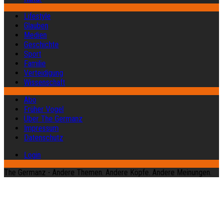
Lifestyle
Glauben
Medien
Geschichte
Sport
Familie
Verteidigung
Wissenschaft
Abo
Früher Vogel
Über The Germanz
Impressum
Datenschutz
Login
The Germanz - Andere Themen. Andere Köpfe. Andere Meinungen.