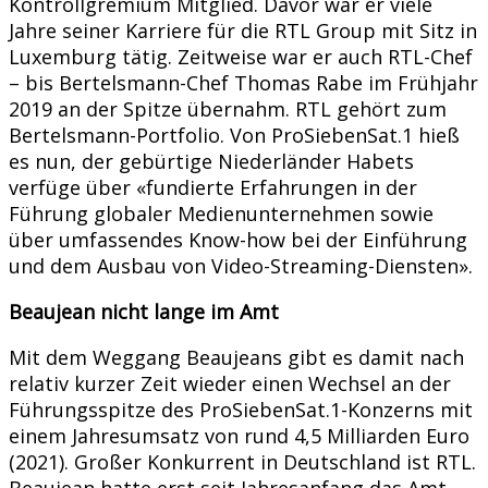
Kontrollgremium Mitglied. Davor war er viele
Jahre seiner Karriere für die RTL Group mit Sitz in
Luxemburg tätig. Zeitweise war er auch RTL-Chef
– bis Bertelsmann-Chef Thomas Rabe im Frühjahr
2019 an der Spitze übernahm. RTL gehört zum
Bertelsmann-Portfolio. Von ProSiebenSat.1 hieß
es nun, der gebürtige Niederländer Habets
verfüge über «fundierte Erfahrungen in der
Führung globaler Medienunternehmen sowie
über umfassendes Know-how bei der Einführung
und dem Ausbau von Video-Streaming-Diensten».
Beaujean nicht lange im Amt
Mit dem Weggang Beaujeans gibt es damit nach
relativ kurzer Zeit wieder einen Wechsel an der
Führungsspitze des ProSiebenSat.1-Konzerns mit
einem Jahresumsatz von rund 4,5 Milliarden Euro
(2021). Großer Konkurrent in Deutschland ist RTL.
Beaujean hatte erst seit Jahresanfang das Amt