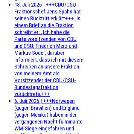
18. Juli 2026
|
+++CDU/CSU-
Fraktionschef Jens Spahn hat
seinen Rücktritt erklärt+++ .In
einem Brief an die Fraktion
schreibt er: „Ich habe die
Parteivorsitzenden von CDU
und CSU, Friedrich Merz und
Markus Söder, darüber
informiert, dass ich mit diesem
Schreiben an unsere Fraktion
von meinem Amt als
Vorsitzender der CDU/CSU-
Bundestagsfraktion
zurücktrete.+++
6. Juli 2026
|
+++Norwegen
(gegen Brasilien) und England
(gegen Mexiko) haben in der
vergangenen Nacht fulminante
WM-Siege eingefahren und