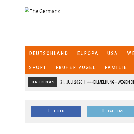
DEUTSCHLAND
EUROPA
USA
W
SPORT
FRÜHER VOGEL
FAMILIE
31. JULI 2026
|
+++EILMELDUNG—WEGEN DE
EILMELDUNGEN
ITALIEN ALLE SEE- UND LUFTGRENZEN ZU
18. JULI 2026
|
+++CDU/CSU-FRAKTIONSCHEF JENS SPAHN HA
TEILEN
TWITTERN
FRAKTION SCHREIBT ER: „ICH HABE DIE PARTEIVORSITZEND
DARÜBER INFORMIERT, DASS ICH MIT DIESEM SCHREIBEN A
CDU/CSU-BUNDESTAGSFRAKTION ZURÜCKTRETE.+++