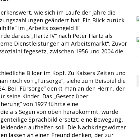
kenswert, wie sich im Laufe der Jahre die
zungszahlungen geändert hat. Ein Blick zurück:
hilfe“ im „Arbeitslosengeld II“
e daraus „Hartz IV“ nach Peter Hartz als
derne Dienstleistungen am Arbeitsmarkt“. Zuvor
sozialhilfegesetz, zwischen 1956 und 2004 die
iedliche Bilder im Kopf. Zu Kaisers Zeiten und
an noch von „Fürsorge“, siehe zum Beispiel die
24. Bei „Fürsorge“ denkt man an den Herrn, der
ür seine Kinder. Das „Gesetz über
cherung“ von 1927 führte eine
“, die als Segen von oben herabkommt, wurde
genteilige Sprachbild ersetzt: eine Bewegung,
eidenden aufhelfen soll. Die Nachkriegswörter
egen lassen an einen Freund denken, der zur