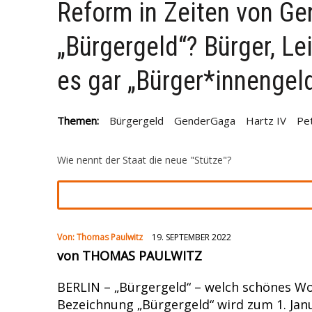
Reform in Zeiten von G
6. JULI 2026
|
+++NORWEGEN (GEGEN BRASILIEN) UND ENGL
„Bürgergeld“? Bürger, L
FULMINANTE WM-SIEGE EINGEFAHREN UND TREFFEN AM SAM
29. MAI 2026
|
+++DER ROCKMUSIKER UDO LINDENBERG IST 
es gar „Bürger*innengel
WORDEN+++KONZERTE SIND ABGESAGT+++
16. MAI 2026
|
+++IN DER NORDITALIENISCHEN STADT MODE
Themen:
Bürgergeld
GenderGaga
Hartz IV
Pe
GERAST+++ 8 MENSCHEN WURDEN VERLETZT , DAVON 4 SC
Wie nennt der Staat die neue "Stütze"?
Von:
Thomas Paulwitz
19. SEPTEMBER 2022
von THOMAS PAULWITZ
BERLIN – „Bürgergeld“ – welch schönes Wor
Bezeichnung „Bürgergeld“ wird zum 1. Jan