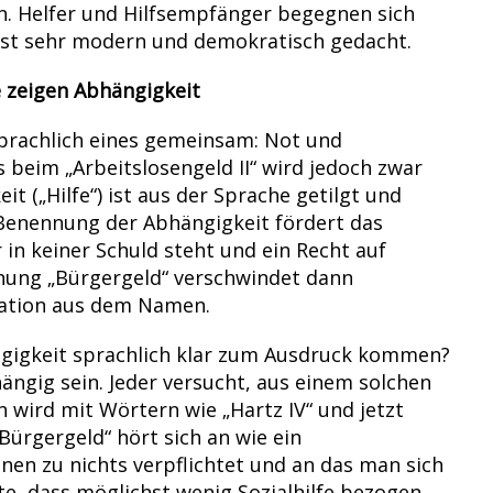
ten. Helfer und Hilfsempfänger begegnen sich
ist sehr modern und demokratisch gedacht.
e zeigen Abhängigkeit
prachlich eines gemeinsam: Not und
 beim „Arbeitslosengeld II“ wird jedoch zwar
t („Hilfe“) ist aus der Sprache getilgt und
e Benennung der Abhängigkeit fördert das
n keiner Schuld steht und ein Recht auf
hnung „Bürgergeld“ verschwindet dann
uation aus dem Namen.
ngigkeit sprachlich klar zum Ausdruck kommen?
ängig sein. Jeder versucht, aus einem solchen
wird mit Wörtern wie „Hartz IV“ und jetzt
„Bürgergeld“ hört sich an wie ein
en zu nichts verpflichtet und an das man sich
e, dass möglichst wenig Sozialhilfe bezogen