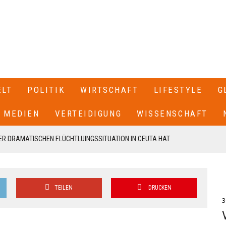
ELT
POLITIK
WIRTSCHAFT
LIFESTYLE
G
MEDIEN
VERTEIDIGUNG
WISSENSCHAFT
R DRAMATISCHEN FLÜCHTLUINGSSITUATION IN CEUTA HAT
 SPANIEN GESCHLOSSEN+++
T SEINEN RÜCKTRITT ERKLÄRT+++ .IN EINEM BRIEF AN DIE
TEILEN
DRUCKEN
EN VON CDU UND CSU, FRIEDRICH MERZ UND MARKUS SÖDER,
3
N UNSERE FRAKTION VON MEINEM AMT ALS VORSITZENDER DER