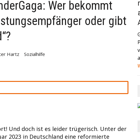
enderGaga: Wer bekommt
AND (GEGEN MEXIKO) HABEN IN DER VERGANGENEN NACHT
eistungsempfänger oder gibt
STAG IN MIAMI ZUM VIERTELFINALE AUFEINANDER+++
HEUTE IN EIN HAMBURGER KRANKENHAUS EINGELIEFERT
d“?
NA IST EIN MANN MIT EINEM AUTO IN EINE MENSCHENMENGE
v
ter Hartz
Sozialhilfe
HWER+++
W
t! Und doch ist es leider trügerisch. Unter der
uar 2023 in Deutschland eine reformierte