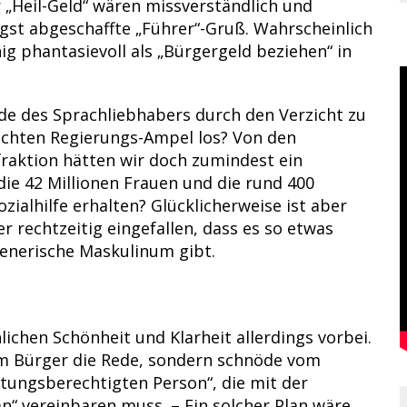
er „Heil-Geld“ wären missverständlich und
ngst abgeschaffte „Führer“-Gruß. Wahrscheinlich
ig phantasievoll als „Bürgergeld beziehen“ in
ude des Sprachliebhabers durch den Verzicht zu
schten Regierungs-Ampel los? Von den
raktion hätten wir doch zumindest ein
die 42 Millionen Frauen und die rund 400
zialhilfe erhalten? Glücklicherweise ist aber
 rechtzeitig eingefallen, dass es so etwas
generische Maskulinum gibt.
hlichen Schönheit und Klarheit allerdings vorbei.
vom Bürger die Rede, sondern schnöde vom
stungsberechtigten Person“, die mit der
n“ vereinbaren muss. – Ein solcher Plan wäre