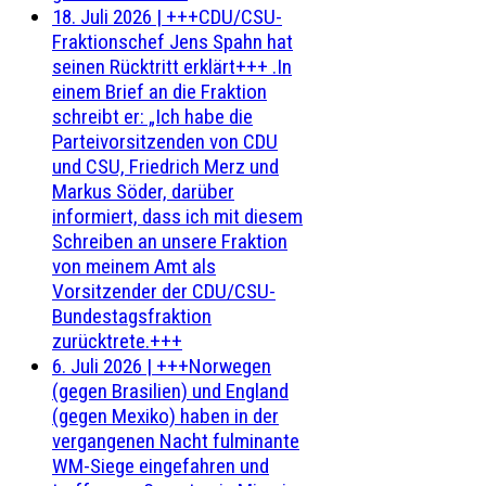
18. Juli 2026
|
+++CDU/CSU-
Fraktionschef Jens Spahn hat
seinen Rücktritt erklärt+++ .In
einem Brief an die Fraktion
schreibt er: „Ich habe die
Parteivorsitzenden von CDU
und CSU, Friedrich Merz und
Markus Söder, darüber
informiert, dass ich mit diesem
Schreiben an unsere Fraktion
von meinem Amt als
Vorsitzender der CDU/CSU-
Bundestagsfraktion
zurücktrete.+++
6. Juli 2026
|
+++Norwegen
(gegen Brasilien) und England
(gegen Mexiko) haben in der
vergangenen Nacht fulminante
WM-Siege eingefahren und