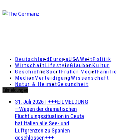
Deutschland
Europa
USA
Welt
Politik
Wirtschaft
Lifestyle
Glauben
Kultur
Geschichte
Sport
Früher Vogel
Familie
Medien
Verteidigung
Wissenschaft
Natur & Heimat
Gesundheit
Eilmeldungen
31. Juli 2026
|
+++EILMELDUNG
—Wegen der dramatischen
Flüchtluingssituation in Ceuta
hat Italien alle See- und
Luftgrenzen zu Spanien
geschlossen+++