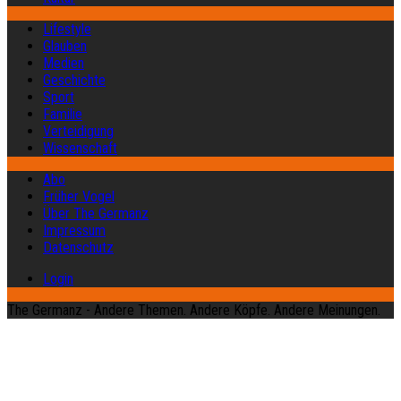
Lifestyle
Glauben
Medien
Geschichte
Sport
Familie
Verteidigung
Wissenschaft
Abo
Früher Vogel
Über The Germanz
Impressum
Datenschutz
Login
The Germanz - Andere Themen. Andere Köpfe. Andere Meinungen.