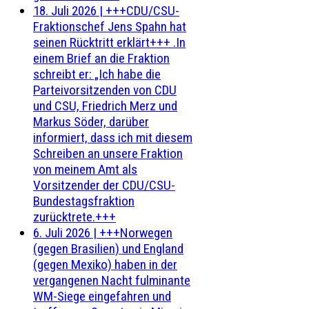
18. Juli 2026
|
+++CDU/CSU-
Fraktionschef Jens Spahn hat
seinen Rücktritt erklärt+++ .In
einem Brief an die Fraktion
schreibt er: „Ich habe die
Parteivorsitzenden von CDU
und CSU, Friedrich Merz und
Markus Söder, darüber
informiert, dass ich mit diesem
Schreiben an unsere Fraktion
von meinem Amt als
Vorsitzender der CDU/CSU-
Bundestagsfraktion
zurücktrete.+++
6. Juli 2026
|
+++Norwegen
(gegen Brasilien) und England
(gegen Mexiko) haben in der
vergangenen Nacht fulminante
WM-Siege eingefahren und