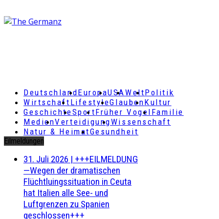
Deutschland
Europa
USA
Welt
Politik
Wirtschaft
Lifestyle
Glauben
Kultur
Geschichte
Sport
Früher Vogel
Familie
Medien
Verteidigung
Wissenschaft
Natur & Heimat
Gesundheit
Eilmeldungen
31. Juli 2026
|
+++EILMELDUNG
—Wegen der dramatischen
Flüchtluingssituation in Ceuta
hat Italien alle See- und
Luftgrenzen zu Spanien
geschlossen+++