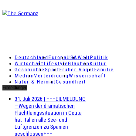
Deutschland
Europa
USA
Welt
Politik
Wirtschaft
Lifestyle
Glauben
Kultur
Geschichte
Sport
Früher Vogel
Familie
Medien
Verteidigung
Wissenschaft
Natur & Heimat
Gesundheit
Eilmeldungen
31. Juli 2026
|
+++EILMELDUNG
—Wegen der dramatischen
Flüchtluingssituation in Ceuta
hat Italien alle See- und
Luftgrenzen zu Spanien
geschlossen+++