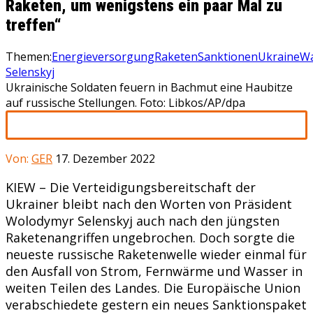
Raketen, um wenigstens ein paar Mal zu
treffen“
Themen:
Energieversorgung
Raketen
Sanktionen
Ukraine
Wa
Selenskyj
Ukrainische Soldaten feuern in Bachmut eine Haubitze
auf russische Stellungen. Foto: Libkos/AP/dpa
Von:
GER
17. Dezember 2022
KIEW – Die Verteidigungsbereitschaft der
Ukrainer bleibt nach den Worten von Präsident
Wolodymyr Selenskyj auch nach den jüngsten
Raketenangriffen ungebrochen. Doch sorgte die
neueste russische Raketenwelle wieder einmal für
den Ausfall von Strom, Fernwärme und Wasser in
weiten Teilen des Landes. Die Europäische Union
verabschiedete gestern ein neues Sanktionspaket