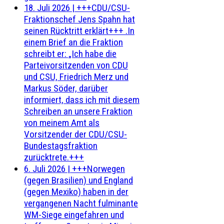
18. Juli 2026
|
+++CDU/CSU-
Fraktionschef Jens Spahn hat
seinen Rücktritt erklärt+++ .In
einem Brief an die Fraktion
schreibt er: „Ich habe die
Parteivorsitzenden von CDU
und CSU, Friedrich Merz und
Markus Söder, darüber
informiert, dass ich mit diesem
Schreiben an unsere Fraktion
von meinem Amt als
Vorsitzender der CDU/CSU-
Bundestagsfraktion
zurücktrete.+++
6. Juli 2026
|
+++Norwegen
(gegen Brasilien) und England
(gegen Mexiko) haben in der
vergangenen Nacht fulminante
WM-Siege eingefahren und