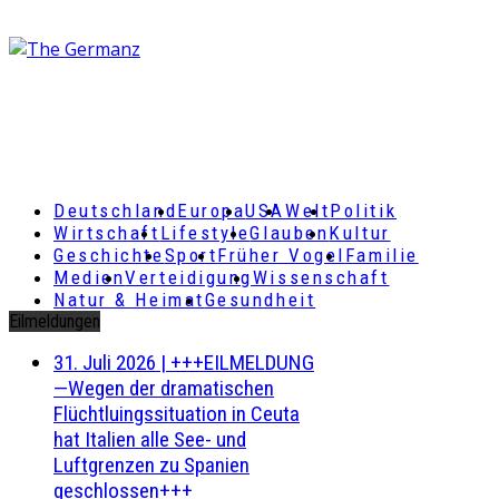
Deutschland
Europa
USA
Welt
Politik
Wirtschaft
Lifestyle
Glauben
Kultur
Geschichte
Sport
Früher Vogel
Familie
Medien
Verteidigung
Wissenschaft
Natur & Heimat
Gesundheit
Eilmeldungen
31. Juli 2026
|
+++EILMELDUNG
—Wegen der dramatischen
Flüchtluingssituation in Ceuta
hat Italien alle See- und
Luftgrenzen zu Spanien
geschlossen+++