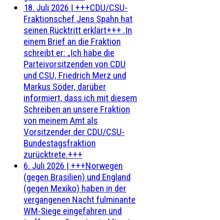
18. Juli 2026
|
+++CDU/CSU-
Fraktionschef Jens Spahn hat
seinen Rücktritt erklärt+++ .In
einem Brief an die Fraktion
schreibt er: „Ich habe die
Parteivorsitzenden von CDU
und CSU, Friedrich Merz und
Markus Söder, darüber
informiert, dass ich mit diesem
Schreiben an unsere Fraktion
von meinem Amt als
Vorsitzender der CDU/CSU-
Bundestagsfraktion
zurücktrete.+++
6. Juli 2026
|
+++Norwegen
(gegen Brasilien) und England
(gegen Mexiko) haben in der
vergangenen Nacht fulminante
WM-Siege eingefahren und