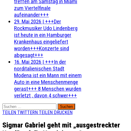
treffen am Samstag in Miami
zum Viertelfinale
aufeinander+++
29. Mai 2026
|
+++Der
Rockmusiker Udo Lindenberg
ist heute in ein Hamburger
Krankenhaus eingeliefert
worden+++Konzerte sind
abgesagt+++
16. Mai 2026
|
+++In der
norditalienischen Stadt
Modena ist ein Mann mit einem
Auto in eine Menschenmenge
gerast+++ 8 Menschen wurden
verletzt , davon 4 schwer+++
Suchen
nach:
TEILEN
TWITTERN
TEILEN
DRUCKEN
Sigmar Gabriel geht mit „ausgestreckter