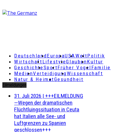
Deutschland
Europa
USA
Welt
Politik
Wirtschaft
Lifestyle
Glauben
Kultur
Geschichte
Sport
Früher Vogel
Familie
Medien
Verteidigung
Wissenschaft
Natur & Heimat
Gesundheit
Eilmeldungen
31. Juli 2026
|
+++EILMELDUNG
—Wegen der dramatischen
Flüchtluingssituation in Ceuta
hat Italien alle See- und
Luftgrenzen zu Spanien
geschlossen+++