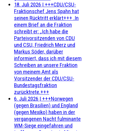
18. Juli 2026
|
+++CDU/CSU-
Fraktionschef Jens Spahn hat
seinen Rücktritt erklärt+++ .In
einem Brief an die Fraktion
schreibt er: „Ich habe die
Parteivorsitzenden von CDU
und CSU, Friedrich Merz und
Markus Söder, darüber
informiert, dass ich mit diesem
Schreiben an unsere Fraktion
von meinem Amt als
Vorsitzender der CDU/CSU-
Bundestagsfraktion
zurücktrete.+++
6. Juli 2026
|
+++Norwegen
(gegen Brasilien) und England
(gegen Mexiko) haben in der
vergangenen Nacht fulminante
WM-Siege eingefahren und