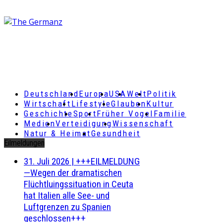
Deutschland
Europa
USA
Welt
Politik
Wirtschaft
Lifestyle
Glauben
Kultur
Geschichte
Sport
Früher Vogel
Familie
Medien
Verteidigung
Wissenschaft
Natur & Heimat
Gesundheit
Eilmeldungen
31. Juli 2026
|
+++EILMELDUNG
—Wegen der dramatischen
Flüchtluingssituation in Ceuta
hat Italien alle See- und
Luftgrenzen zu Spanien
geschlossen+++