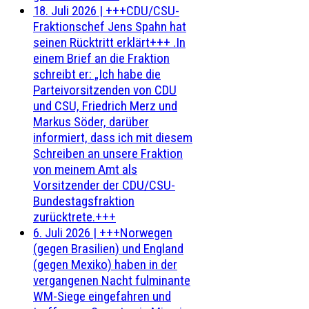
18. Juli 2026
|
+++CDU/CSU-
Fraktionschef Jens Spahn hat
seinen Rücktritt erklärt+++ .In
einem Brief an die Fraktion
schreibt er: „Ich habe die
Parteivorsitzenden von CDU
und CSU, Friedrich Merz und
Markus Söder, darüber
informiert, dass ich mit diesem
Schreiben an unsere Fraktion
von meinem Amt als
Vorsitzender der CDU/CSU-
Bundestagsfraktion
zurücktrete.+++
6. Juli 2026
|
+++Norwegen
(gegen Brasilien) und England
(gegen Mexiko) haben in der
vergangenen Nacht fulminante
WM-Siege eingefahren und