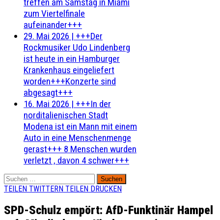
treffen am Samstag in Miami
zum Viertelfinale
aufeinander+++
29. Mai 2026
|
+++Der
Rockmusiker Udo Lindenberg
ist heute in ein Hamburger
Krankenhaus eingeliefert
worden+++Konzerte sind
abgesagt+++
16. Mai 2026
|
+++In der
norditalienischen Stadt
Modena ist ein Mann mit einem
Auto in eine Menschenmenge
gerast+++ 8 Menschen wurden
verletzt , davon 4 schwer+++
Suchen
nach:
TEILEN
TWITTERN
TEILEN
DRUCKEN
SPD-Schulz empört: AfD-Funktinär Hampel