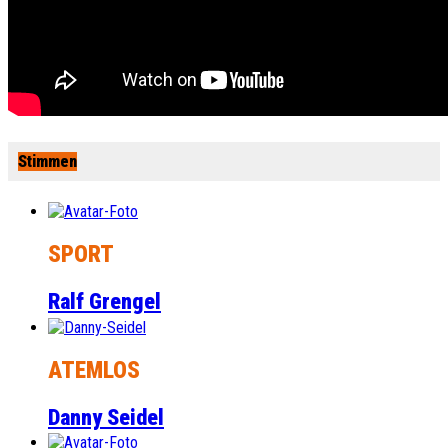
Stimmen
SPORT
Ralf Grengel
ATEMLOS
Danny Seidel