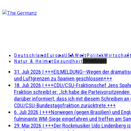
Deutschland
Europa
USA
Welt
Politik
Wirtschaf
Natur & Heimat
Gesundheit
Eilmeldungen
31. Juli 2026
|
+++EILMELDUNG—Wegen der dramatischen 
und Luftgrenzen zu Spanien geschlossen+++
18. Juli 2026
|
+++CDU/CSU-Fraktionschef Jens Spahn ha
Fraktion schreibt er: „Ich habe die Parteivorsitzend
darüber informiert, dass ich mit diesem Schreiben an
CDU/CSU-Bundestagsfraktion zurücktrete.+++
6. Juli 2026
|
+++Norwegen (gegen Brasilien) und Engl
fulminante WM-Siege eingefahren und treffen am Sam
29. Mai 2026
|
+++Der Rockmusiker Udo Lindenberg ist