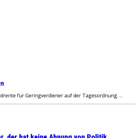
en
drente für Geringverdiener auf der Tagesordnung. …
, der hat keine Ahnung von Politik