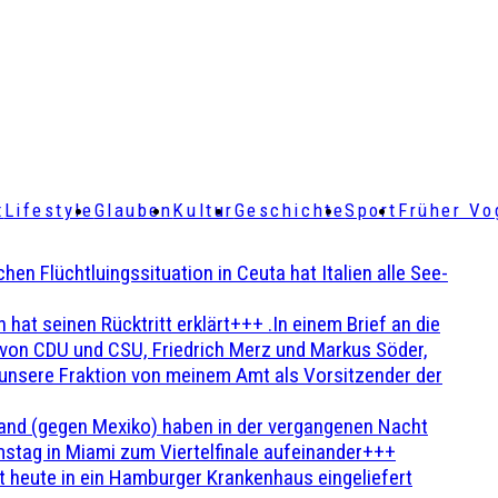
t
Lifestyle
Glauben
Kultur
Geschichte
Sport
Früher Vo
Flüchtluingssituation in Ceuta hat Italien alle See-
t seinen Rücktritt erklärt+++ .In einem Brief an die
en von CDU und CSU, Friedrich Merz und Markus Söder,
 unsere Fraktion von meinem Amt als Vorsitzender der
and (gegen Mexiko) haben in der vergangenen Nacht
stag in Miami zum Viertelfinale aufeinander+++
 heute in ein Hamburger Krankenhaus eingeliefert