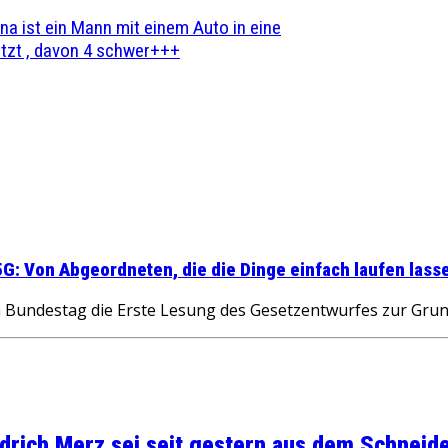
na ist ein Mann mit einem Auto in eine
zt , davon 4 schwer+++
5G: Von Abgeordneten, die die Dinge einfach laufen lass
 Bundestag die Erste Lesung des Gesetzentwurfes zur Grun
rich Merz sei seit gestern aus dem Schneider