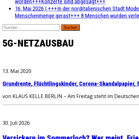
worden+++Konzerte sind abgesagt+++
16. Mai 2026
|
+++In der norditalienischen Stadt Mode
Menschenmenge gerast+++ 8 Menschen wurden verlet
Suchen
nach:
5G-NETZAUSBAU
13. Mai 2020
Grundrente, Flüchtlingskinder, Corona-Skandalpapier, 
von KLAUS KELLE BERLIN – Am Freitag steht im Deutschen
30. Juli 2026
Versickern im Sommerloch? Wer meint, Fried