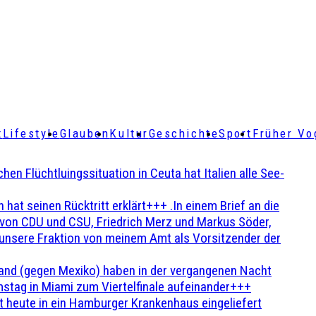
t
Lifestyle
Glauben
Kultur
Geschichte
Sport
Früher Vo
Flüchtluingssituation in Ceuta hat Italien alle See-
t seinen Rücktritt erklärt+++ .In einem Brief an die
en von CDU und CSU, Friedrich Merz und Markus Söder,
 unsere Fraktion von meinem Amt als Vorsitzender der
and (gegen Mexiko) haben in der vergangenen Nacht
stag in Miami zum Viertelfinale aufeinander+++
 heute in ein Hamburger Krankenhaus eingeliefert