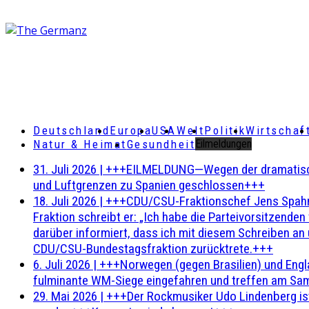
Deutschland
Europa
USA
Welt
Politik
Wirtschaf
Natur & Heimat
Gesundheit
Eilmeldungen
31. Juli 2026
|
+++EILMELDUNG—Wegen der dramatischen 
und Luftgrenzen zu Spanien geschlossen+++
18. Juli 2026
|
+++CDU/CSU-Fraktionschef Jens Spahn ha
Fraktion schreibt er: „Ich habe die Parteivorsitzend
darüber informiert, dass ich mit diesem Schreiben an
CDU/CSU-Bundestagsfraktion zurücktrete.+++
6. Juli 2026
|
+++Norwegen (gegen Brasilien) und Engl
fulminante WM-Siege eingefahren und treffen am Sam
29. Mai 2026
|
+++Der Rockmusiker Udo Lindenberg ist